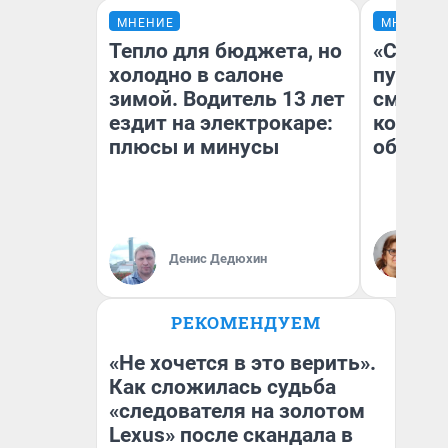
МНЕНИЕ
МНЕНИЕ
Тепло для бюджета, но
«Спутал
холодно в салоне
пургу».
зимой. Водитель 13 лет
смерте
ездит на электрокаре:
которы
плюсы и минусы
обнару
Ир
Гл
Денис Дедюхин
«Р
Во
РЕКОМЕНДУЕМ
«Не хочется в это верить».
Как сложилась судьба
«следователя на золотом
Lexus» после скандала в