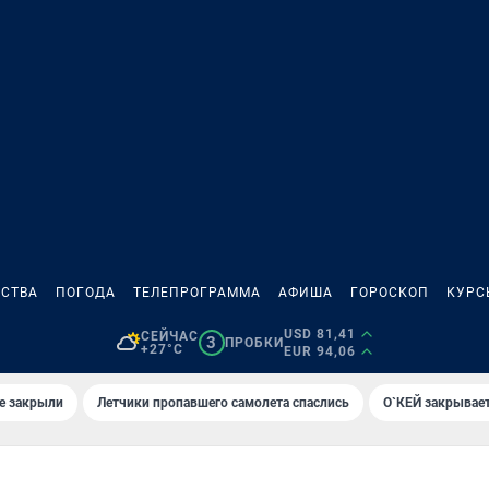
СТВА
ПОГОДА
ТЕЛЕПРОГРАММА
АФИША
ГОРОСКОП
КУРС
USD 81,41
СЕЙЧАС
3
ПРОБКИ
+27°C
EUR 94,06
е закрыли
Летчики пропавшего самолета спаслись
О`КЕЙ закрывает