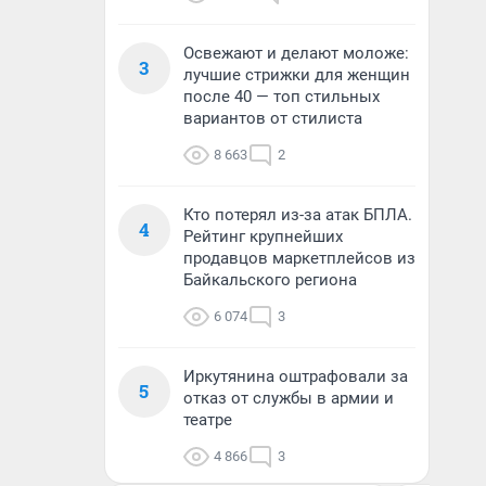
Освежают и делают моложе:
3
лучшие стрижки для женщин
после 40 — топ стильных
вариантов от стилиста
8 663
2
Кто потерял из-за атак БПЛА.
4
Рейтинг крупнейших
продавцов маркетплейсов из
Байкальского региона
6 074
3
Иркутянина оштрафовали за
5
отказ от службы в армии и
театре
4 866
3