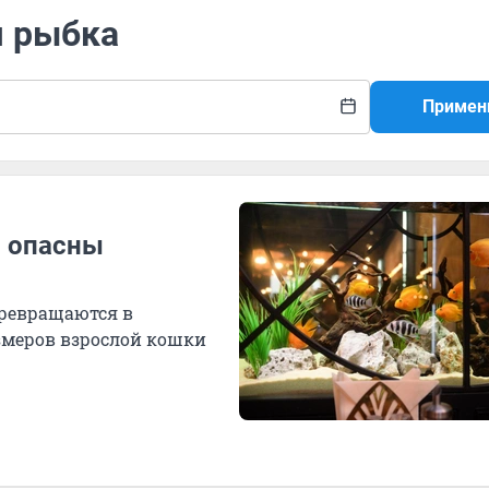
я рыбка
Примен
м опасны
превращаются в
меров взрослой кошки