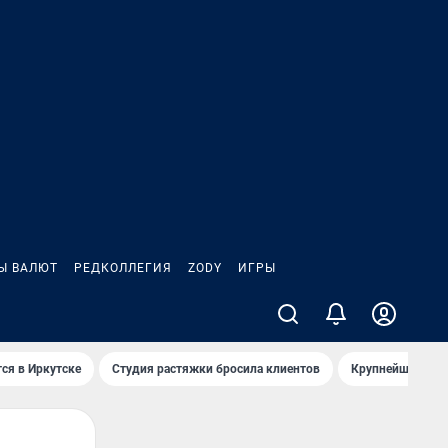
Ы ВАЛЮТ
РЕДКОЛЛЕГИЯ
ZODY
ИГРЫ
ся в Иркутске
Студия растяжки бросила клиентов
Крупнейшие про