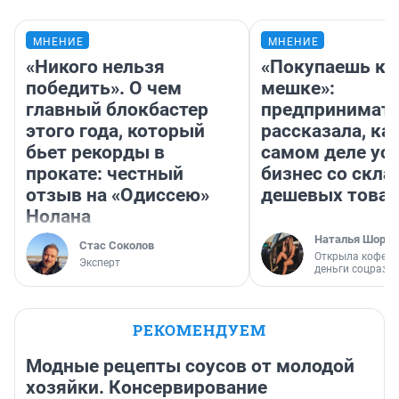
МНЕНИЕ
МНЕНИЕ
«Никого нельзя
«Покупаешь ко
победить». О чем
мешке»:
главный блокбастер
предпринимат
этого года, который
рассказала, как
бьет рекорды в
самом деле ус
прокате: честный
бизнес со скл
отзыв на «Одиссею»
дешевых това
Нолана
Наталья Шорох
Стас Соколов
Открыла кофейн
Эксперт
деньги соцразв
РЕКОМЕНДУЕМ
Модные рецепты соусов от молодой
хозяйки. Консервирование