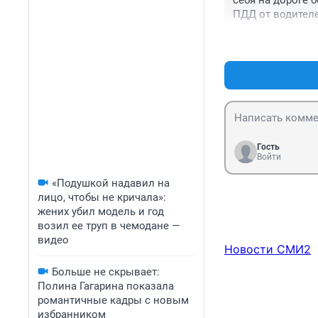
себя на дороге 
ПДД от водителе
их как основани
хамства на доро
Гость
Войти
«Подушкой надавил на
лицо, чтобы не кричала»:
жених убил модель и год
возил ее труп в чемодане —
видео
Новости СМИ2
Больше не скрывает:
Полина Гагарина показала
романтичные кадры с новым
избранником