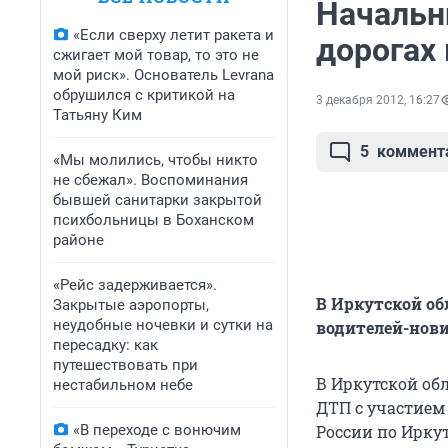
Начальн
«Если сверху летит ракета и
дорогах
сжигает мой товар, то это не
мой риск». Основатель Levrana
обрушился с критикой на
3 декабря 2012, 16:27
Татьяну Ким
5
коммент
«Мы молились, чтобы никто
не сбежал». Воспоминания
бывшей санитарки закрытой
психбольницы в Боханском
районе
«Рейс задерживается».
В Иркутской об
Закрытые аэропорты,
неудобные ночевки и сутки на
водителей-нов
пересадку: как
путешествовать при
В Иркутской обл
нестабильном небе
ДТП с участием
«В переходе с вонючим
России по Ирку