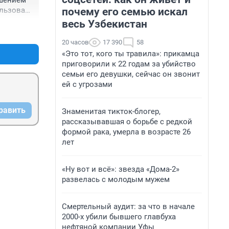
шением 
почему его семью искал
ьзовать 
ь 
весь Узбекистан
+0
–0
20 часов
17 390
58
«Это тот, кого ты травила»: прикамца
приговорили к 22 годам за убийство
семьи его девушки, сейчас он звонит
ей с угрозами
равить
Знаменитая тикток-блогер,
рассказывавшая о борьбе с редкой
формой рака, умерла в возрасте 26
лет
«Ну вот и всё»: звезда «Дома-2»
развелась с молодым мужем
Смертельный аудит: за что в начале
2000-х убили бывшего главбуха
нефтяной компании Уфы