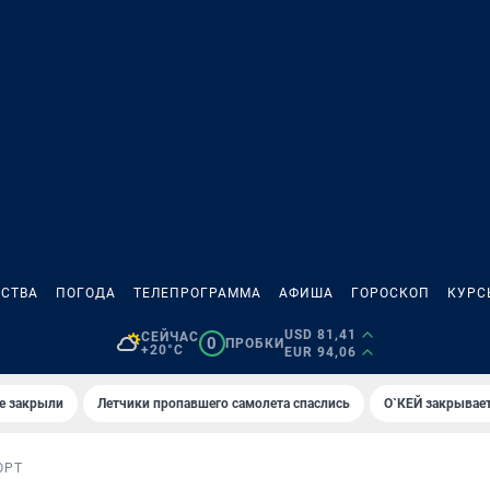
СТВА
ПОГОДА
ТЕЛЕПРОГРАММА
АФИША
ГОРОСКОП
КУРС
USD 81,41
СЕЙЧАС
0
ПРОБКИ
+20°C
EUR 94,06
е закрыли
Летчики пропавшего самолета спаслись
О`КЕЙ закрывает
ОРТ