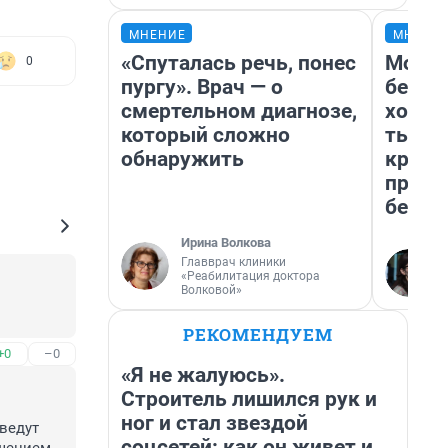
МНЕНИЕ
МНЕНИ
«Спуталась речь, понес
Мой б
0
пургу». Врач — о
береж
смертельном диагнозе,
хотел
который сложно
тысяч
обнаружить
креди
приех
безоп
Ирина Волкова
Главврач клиники
«Реабилитация доктора
Волковой»
РЕКОМЕНДУЕМ
+0
–0
«Я не жалуюсь».
Строитель лишился рук и
ног и стал звездой
ведут 
соцсетей: как он живет и