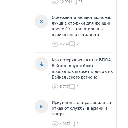
10 001
23
Освежают и делают моложе:
3
лучшие стрижки для женщин
после 40 — топ стильных
вариантов от стилиста
8 202
2
Кто потерял из-за атак БПЛА.
4
Рейтинг крупнейших
продавцов маркетплейсов из
Байкальского региона
5 737
3
Иркутянина оштрафовали за
5
отказ от службы в армии и
театре
4 667
2