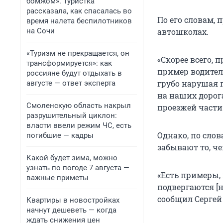
бомжом». Туристка
рассказала, как спасалась во
По его словам, 
время налета беспилотников
на Сочи
автошколах.
«Туризм не прекращается, он
«Скорее всего, 
трансформируется»: как
пример водител
россияне будут отдыхать в
грубо нарушая 
августе — ответ эксперта
на наших дорог
Смоленскую область накрыл
проезжей части
разрушительный циклон:
власти ввели режим ЧС, есть
Однако, по сло
погибшие — кадры
забывают то, че
Какой будет зима, можно
узнать по погоде 7 августа —
«Есть примеры,
важные приметы
подвергаются [н
сообщил Сергей
Квартиры в новостройках
начнут дешеветь — когда
ждать снижения цен