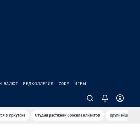
Ы ВАЛЮТ
РЕДКОЛЛЕГИЯ
ZODY
ИГРЫ
ся в Иркутске
Студия растяжки бросила клиентов
Крупнейшие про