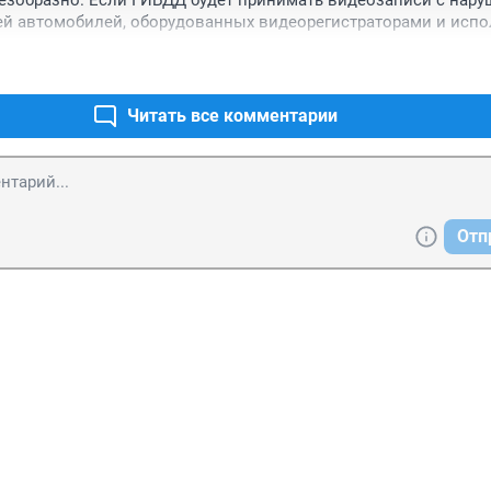
безобразно. Если ГИБДД будет принимать видеозаписи с нару
й автомобилей, оборудованных видеорегистраторами и испол
е для привлечения к ответственности хулиганов, то может быт
гах станет меньше?
Читать все комментарии
Отп