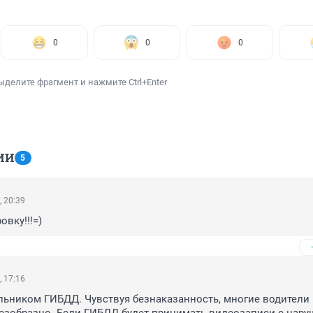
0
0
0
ыделите фрагмент и нажмите Ctrl+Enter
ИИ
5
, 20:39
вку!!!=)
, 17:16
льником ГИБДД. Чувствуя безнаказанность, многие водители 