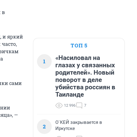
 в
, и яркий
 часто,
ТОП 5
овичкам
«Насиловал на
на
1
глазах у связанных
родителей». Новый
поворот в деле
чки сами
убийства россиян в
Таиланде
12 996
7
янии
яца», —
О`КЕЙ закрывается в
2
Иркутске