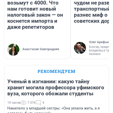
возьмут с 4000. Что
чудом не разва
нам готовит новый
транспортный 
налоговый закон — он
разнес миф о 
коснется импорта и
советских доро
даже репетиторов
Олег Арефьев
Блогер, предпри
Анастасия Завгородняя
владелец в тра
бизнесе
РЕКОМЕНДУЕМ
Ученый в изгнании: какую тайну
хранит могила профессора уфимского
вуза, которого обожали студенты
15 часов
7 374
4
Накипело у младшей сестры: «Она уехала жить, а я