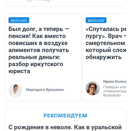
МНЕНИЕ
МНЕНИЕ
Был долг, а теперь —
«Спуталась реч
пенсия! Как вместо
пургу». Врач — 
повисших в воздухе
смертельном д
алиментов получать
который слож
реальные деньги:
обнаружить
разбор иркутского
юриста
Ирина Волкова
Главврач клини
Маргарита Ярошенко
«Реабилитация 
Волковой»
РЕКОМЕНДУЕМ
С рождения в неволе. Как в уральской