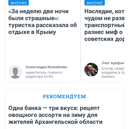
МНЕНИЕ
МНЕНИЕ
«За неделю две ночи
Наследие, кото
были страшные»:
чудом не разва
туристка рассказала об
транспортный 
отдыхе в Крыму
разнес миф о 
советских доро
Олег Арефьев
Александра Исмайлова
Блогер, предпри
заместитель главного
владелец в тра
редактора 63.RU
бизнесе
РЕКОМЕНДУЕМ
Одна банка — три вкуса: рецепт
овощного ассорти на зиму для
жителей Архангельской области