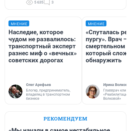
5 635
3
МНЕНИЕ
МНЕНИЕ
Наследие, которое
«Спуталась реч
чудом не развалилось:
пургу». Врач — 
транспортный эксперт
смертельном д
разнес миф о «вечных»
который слож
советских дорогах
обнаружить
Олег Арефьев
Ирина Волкова
Блогер, предприниматель,
Главврач клини
владелец в транспортном
«Реабилитация 
бизнесе
Волковой»
РЕКОМЕНДУЕМ
«Мы начали в самое нестабильное