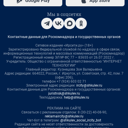
Google Play
App Store
Мы в соцсетях
Контактные данные для Роскомнадзора и государственных органов
Сетевое издание «Ирсити.ру» (18+)
Зарегистрировано Федеральной службой по надзору в сфере связи,
информационных технологий и массовых коммуникаций (Роскомнадзор)
Регистрационный номер ЭЛ № ФС 77 – 83655 от 26.07.2022 г.
Учредитель: Общество с ограниченной ответственностью "ИНТЕРНЕТ
ТЕХНОЛОГИИ"
Главный редактор: Кузнецова Зоя Валерьевна
Адрес редакции: 664022, Россия, г. Иркутск, ул. Советская, стр. 42, пом. 7
(офис 206),
телефон +7 (924) 603 02 71
Электронный адрес редакции:
ircity@shkulev.ru
Контактные данные для Роскомнадзора и государственных органов:
juristnsk@shkulev.ru
Техподдержка:
help@shkulev.ru
РЕКЛАМА НА САЙТЕ
Связаться с рекламным отделом: 8 (30-22) 40-08-90,
reklamaircity@shkulev.ru
Чат-бот в телеграм:
@shkulev_social_ircity_bot
Редакция сайта не несет ответственности за достоверность