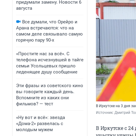
придумали замену. Новости 6
августа
Все думали, что Орейро и
Арана встречаются: что на
самом деле связывало самую
горячую пару 90-х
«Простите нас за всё». С
телефона исчезнувшей в тайге
семьи Усольцевых пришло
леденящее душу сообщение
Эти фразы из советского кино
вы говорите каждый день.
Вспомните из каких они
фильмов? — тест
В Иркутске на 3 дня з
Источник: 
Дмитрий То
«Ну вот и всё»: звезда
«Дома-2» развелась с
В Иркутске с 24
молодым мужем
участку улицы 