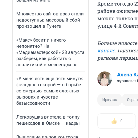
вышли из Ми-8
Кроме того, до 
районе оживлен
Множество сайтов враз стали
можно только по
недоступны: массовый сбой
улице 4-й Совет
произошел в Рунете
«Макс» бесит и ничего
Больше новосте
непонятно? На
канале
. Подпис
«Медиамастерской» 28 августа
региона первы
разберем, как работать с
аналитикой в мессенджере
Алёна К
«У меня есть еще пять минут»:
журналист
фельдшер скорой — о борьбе
со смертью, самых сложных
вызовах и чувстве
Иркутск
Огра
безысходности
Легковушка влетела в толпу
0
пешеходов в Омске — кадры
Вышедшие из-под контроля