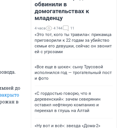
обвинили в
домогательствах к
младенцу
4 часа
4 744
11
«Это тот, кого ты травила»: прикамца
приговорили к 22 годам за убийство
семьи его девушки, сейчас он звонит
ей с угрозами
«Все еще в шоке»: сыну Трусовой
ровода.
исполнился год — трогательный пост
и фото
Зимней до
«С гордостью говорю, что я
 закрыто
деревенский»: зачем северянин
орожан в
оставил нефтяную компанию и
переехал в глушь на Алтай
«Ну вот и всё»: звезда «Дома-2»