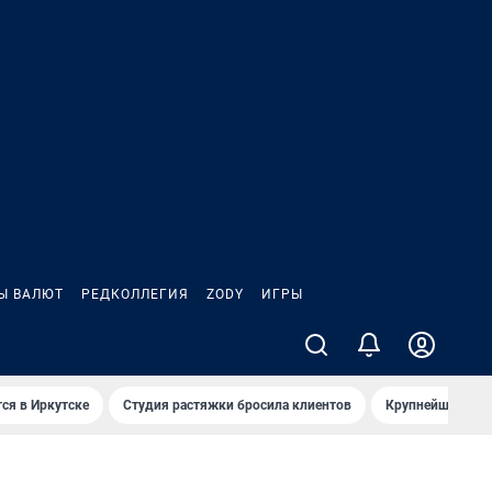
Ы ВАЛЮТ
РЕДКОЛЛЕГИЯ
ZODY
ИГРЫ
ся в Иркутске
Студия растяжки бросила клиентов
Крупнейшие про