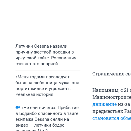
Летчики Cessna назвали
причину жесткой посадки в
иркутской тайге. Росавиация
считает это аварией
Ограничение св
«Меня годами преследует
бывшая любовница мужа: она
портит жилье и угрожает».
Напомним, с 21 
Реальная история
Машиностроител
движение
из-за
«Не ели ничего». Прибытие
предместьях Ра
в Бодайбо спасенного в тайге
становятся об
экипажа Cessna сняли на
видео — летчики бодро