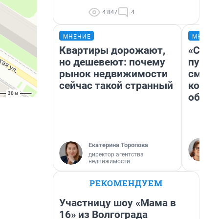
4 847
4
МНЕНИЕ
МНЕНИ
Квартиры дорожают,
«Спут
но дешевеют: почему
пургу»
рынок недвижимости
смерт
сейчас такой странный
котор
обнар
Екатерина Торопова
директор агентства
недвижимости
РЕКОМЕНДУЕМ
Участницу шоу «Мама в
16» из Волгограда