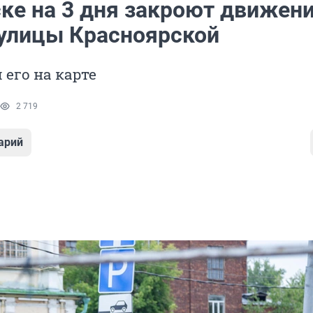
ске на 3 дня закроют движени
 улицы Красноярской
его на карте
2 719
арий