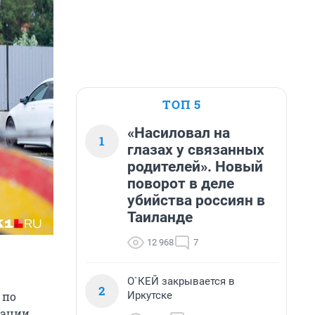
ТОП 5
«Насиловал на
1
глазах у связанных
родителей». Новый
поворот в деле
убийства россиян в
Таиланде
12 968
7
О`КЕЙ закрывается в
2
Иркутске
 по
рации