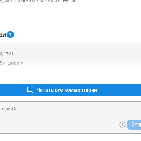
ыделите фрагмент и нажмите Ctrl+Enter
ИИ
1
3, 17:21
бят дорогу
Читать все комментарии
Отп