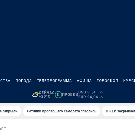
СТВА
ПОГОДА
ТЕЛЕПРОГРАММА
АФИША
ГОРОСКОП
КУРС
USD 81,41
СЕЙЧАС
0
ПРОБКИ
+20°C
EUR 94,06
е закрыли
Летчики пропавшего самолета спаслись
О`КЕЙ закрывает
ОРТ