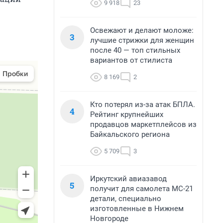
9 918
23
Освежают и делают моложе:
3
лучшие стрижки для женщин
после 40 — топ стильных
вариантов от стилиста
8 169
2
Кто потерял из-за атак БПЛА.
4
Рейтинг крупнейших
продавцов маркетплейсов из
Байкальского региона
5 709
3
Иркутский авиазавод
5
получит для самолета МС-21
детали, специально
изготовленные в Нижнем
Новгороде