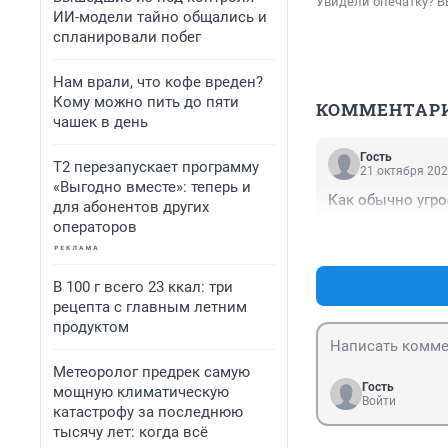
Увидели опечатку? В
ИИ-модели тайно общались и
спланировали побег
Нам врали, что кофе вреден?
Кому можно пить до пяти
КОММЕНТАР
чашек в день
Гость
Т2 перезапускает программу
21 октября 202
«Выгодно вместе»: теперь и
Как обычно угро
для абонентов других
операторов
В 100 г всего 23 ккал: три
рецепта с главным летним
продуктом
Метеоролог предрек самую
Гость
мощную климатическую
Войти
катастрофу за последнюю
тысячу лет: когда всё