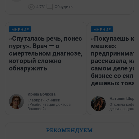
4 731
Обсудить
МНЕНИЕ
МНЕНИЕ
«Спуталась речь, понес
«Покупаешь ко
пургу». Врач — о
мешке»:
смертельном диагнозе,
предпринимат
который сложно
рассказала, как
обнаружить
самом деле ус
бизнес со скл
дешевых това
Ирина Волкова
Наталья Шорох
Главврач клиники
«Реабилитация доктора
Открыла кофейн
Волковой»
деньги соцразв
РЕКОМЕНДУЕМ