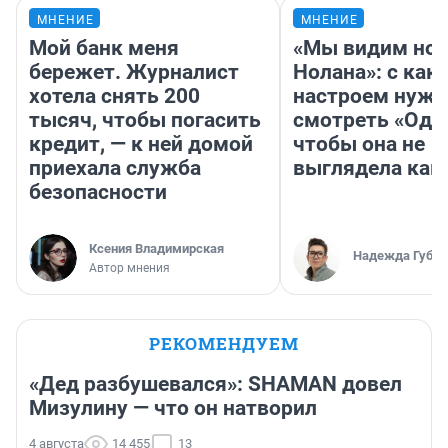
МНЕНИЕ
МНЕНИЕ
Мой банк меня
«Мы видим нов
бережет. Журналист
Нолана»: с как
хотела снять 200
настроем нужн
тысяч, чтобы погасить
смотреть «Оди
кредит, — к ней домой
чтобы она не
приехала служба
выглядела как
безопасности
Ксения Владимирская
Надежда Губар
Автор мнения
РЕКОМЕНДУЕМ
«Дед разбушевался»: SHAMAN довел
Мизулину — что он натворил
4 августа
14 455
13