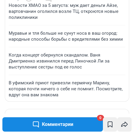
Новости ХМАО за 5 августа: муж дает деньги Айзе,
вартовчанин оголился возле ТЦ, откроются новые
поликлиники
Муравьи и тля больше не сунут носа в ваш огород:
народные способы борьбы с вредителями без химии
Когда концерт обернулся скандалом. Ваня
Дмитриенко извинился перед Линочкой Ли за
выступление сестры под ее голос
В уфимский приют привезли пермячку Марину,
которая почти ничего о себе не помнит. Посмотрите,
вдруг она вам знакома
ПРОМОКОДЫ
0
Комментарии
Интернет в 180+ странах мира без
роуминга и сим-карт