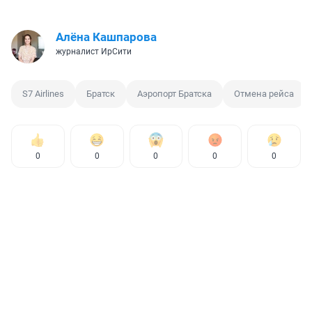
Алёна Кашпарова
журналист ИрСити
S7 Airlines
Братск
Аэропорт Братска
Отмена рейса
0
0
0
0
0