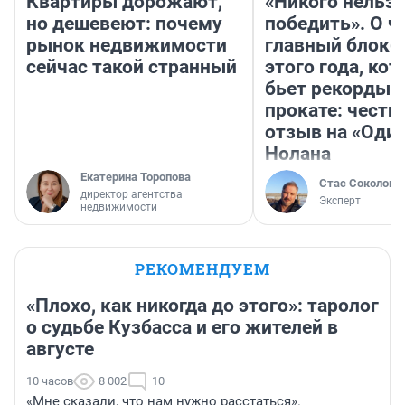
Квартиры дорожают,
«Никого нельз
но дешевеют: почему
победить». О ч
рынок недвижимости
главный блокб
сейчас такой странный
этого года, ко
бьет рекорды 
прокате: честн
отзыв на «Оди
Нолана
Екатерина Торопова
Стас Соколов
директор агентства
Эксперт
недвижимости
РЕКОМЕНДУЕМ
«Плохо, как никогда до этого»: таролог
о судьбе Кузбасса и его жителей в
августе
10 часов
8 002
10
«Мне сказали, что нам нужно расстаться».