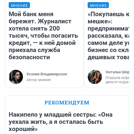
МНЕНИЕ
МНЕНИЕ
Мой банк меня
«Покупаешь ко
бережет. Журналист
мешке»:
хотела снять 200
предпринимат
тысяч, чтобы погасить
рассказала, как
кредит, — к ней домой
самом деле ус
приехала служба
бизнес со скл
безопасности
дешевых това
Наталья Шорох
Ксения Владимирская
Открыла кофейн
Автор мнения
деньги соцразв
РЕКОМЕНДУЕМ
Накипело у младшей сестры: «Она
уехала жить, а я осталась быть
хорошей»