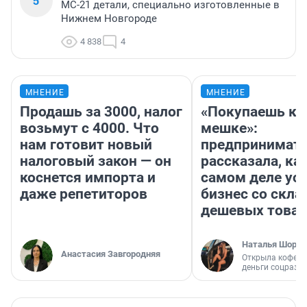
5
МС-21 детали, специально изготовленные в
Нижнем Новгороде
4 838
4
МНЕНИЕ
МНЕНИЕ
Продашь за 3000, налог
«Покупаешь ко
возьмут с 4000. Что
мешке»:
нам готовит новый
предпринимат
налоговый закон — он
рассказала, как
коснется импорта и
самом деле ус
даже репетиторов
бизнес со скл
дешевых това
Наталья Шорох
Анастасия Завгородняя
Открыла кофейн
деньги соцразв