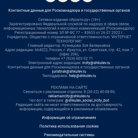
Контактные данные для Роскомнадзора и государственных органов
Сетевое издание «Ирсити.ру» (18+)
Зарегистрировано Федеральной службой по надзору в сфере связи,
информационных технологий и массовых коммуникаций (Роскомнадзор)
Регистрационный номер ЭЛ № ФС 77 – 83655 от 26.07.2022 г.
Учредитель: Общество с ограниченной ответственностью "ИНТЕРНЕТ
ТЕХНОЛОГИИ"
Главный редактор: Кузнецова Зоя Валерьевна
Адрес редакции: 664022, Россия, г. Иркутск, ул. Советская, стр. 42, пом. 7
(офис 206),
телефон +7 (924) 603 02 71
Электронный адрес редакции:
ircity@shkulev.ru
Контактные данные для Роскомнадзора и государственных органов:
juristnsk@shkulev.ru
Техподдержка:
help@shkulev.ru
РЕКЛАМА НА САЙТЕ
Связаться с рекламным отделом: 8 (30-22) 40-08-90,
reklamaircity@shkulev.ru
Чат-бот в телеграм:
@shkulev_social_ircity_bot
Редакция сайта не несет ответственности за достоверность
информации, содержащейся в рекламных объявлениях.
Информация об ограничениях
Политика использования cookies
Рекомендательные системы