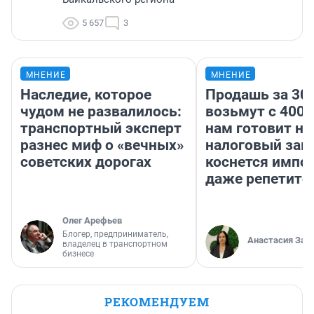
5 657
3
МНЕНИЕ
МНЕНИЕ
Наследие, которое
Продашь за 300
чудом не развалилось:
возьмут с 4000
транспортный эксперт
нам готовит н
разнес миф о «вечных»
налоговый зако
советских дорогах
коснется импор
даже репетито
Олег Арефьев
Блогер, предприниматель,
Анастасия Зав
владелец в транспортном
бизнесе
РЕКОМЕНДУЕМ