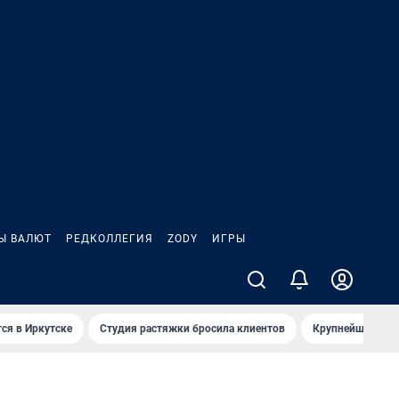
Ы ВАЛЮТ
РЕДКОЛЛЕГИЯ
ZODY
ИГРЫ
ся в Иркутске
Студия растяжки бросила клиентов
Крупнейшие про