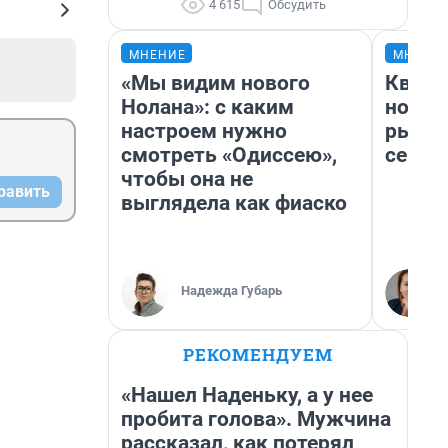
4 615
Обсудить
МНЕНИЕ
МНЕНИ
«Мы видим нового
Кварт
Нолана»: с каким
но де
настроем нужно
рынок
смотреть «Одиссею»,
сейча
чтобы она не
равить
выглядела как фиаско
Надежда Губарь
РЕКОМЕНДУЕМ
«Нашел Наденьку, а у нее
пробита голова». Мужчина
рассказал, как потерял