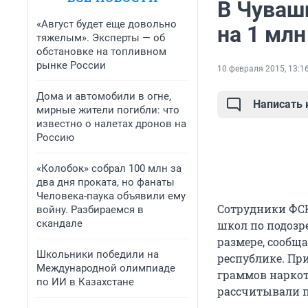
В Чуваш
«Август будет еще довольно
на 1 млн
тяжелым». Эксперты — об
обстановке на топливном
рынке России
10 февраля 2015, 13:1
Дома и автомобили в огне,
Написать
мирные жители погибли: что
известно о налетах дронов на
Россию
«Колобок» собрал 100 млн за
два дня проката, но фанаты
Человека-паука объявили ему
Сотрудники ФСК
войну. Разбираемся в
скандале
школ по подозр
размере, сообща
Школьники победили на
республике. Пр
Международной олимпиаде
граммов наркот
по ИИ в Казахстане
рассчитывали по