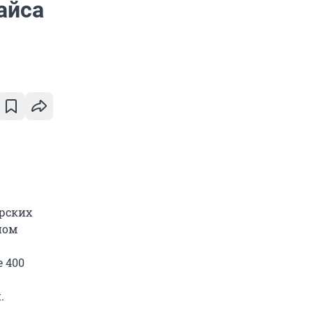
айса
арских
ном
 400
.