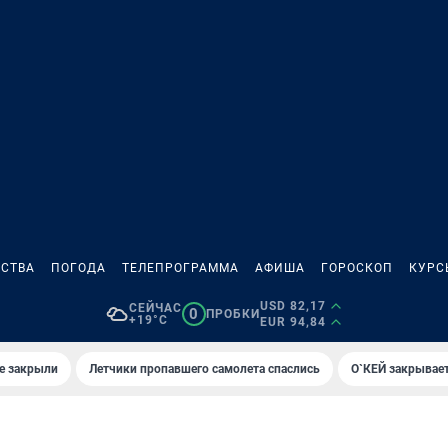
СТВА
ПОГОДА
ТЕЛЕПРОГРАММА
АФИША
ГОРОСКОП
КУРС
USD 82,17
СЕЙЧАС
0
ПРОБКИ
+19°C
EUR 94,84
е закрыли
Летчики пропавшего самолета спаслись
О`КЕЙ закрывает