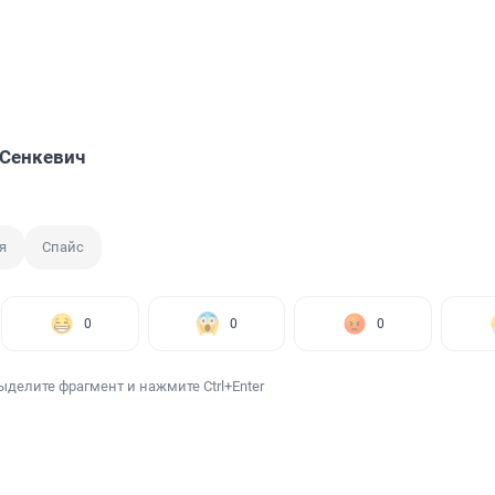
Сенкевич
я
Спайс
0
0
0
ыделите фрагмент и нажмите Ctrl+Enter