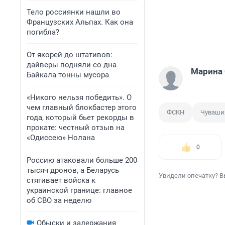
Тело россиянки нашли во
Французских Альпах. Как она
погибла?
От якорей до штативов:
дайверы подняли со дна
Марина 
Байкала тонны мусора
«Никого нельзя победить». О
чем главный блокбастер этого
ФСКН
Чуваши
года, который бьет рекорды в
прокате: честный отзыв на
«Одиссею» Нолана
0
Россию атаковали больше 200
тысяч дронов, а Беларусь
Увидели опечатку? В
стягивает войска к
украинской границе: главное
об СВО за неделю
Обыски и задержания