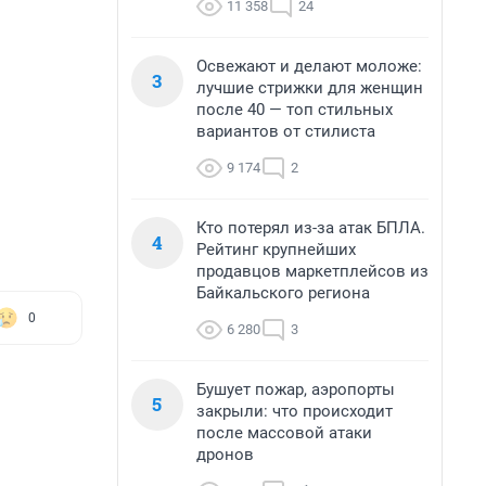
11 358
24
Освежают и делают моложе:
3
лучшие стрижки для женщин
после 40 — топ стильных
вариантов от стилиста
9 174
2
Кто потерял из-за атак БПЛА.
4
Рейтинг крупнейших
продавцов маркетплейсов из
Байкальского региона
0
6 280
3
Бушует пожар, аэропорты
5
закрыли: что происходит
после массовой атаки
дронов