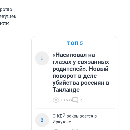
орошо
девушек
 или
ТОП 5
«Насиловал на
1
глазах у связанных
родителей». Новый
поворот в деле
убийства россиян в
Таиланде
13 588
7
О`КЕЙ закрывается в
2
Иркутске