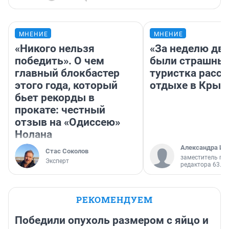
МНЕНИЕ
МНЕНИЕ
«Никого нельзя
«За неделю две
победить». О чем
были страшные
главный блокбастер
туристка расск
этого года, который
отдыхе в Крым
бьет рекорды в
прокате: честный
отзыв на «Одиссею»
Нолана
Александра Ис
Стас Соколов
заместитель гл
Эксперт
редактора 63.RU
РЕКОМЕНДУЕМ
Победили опухоль размером с яйцо и