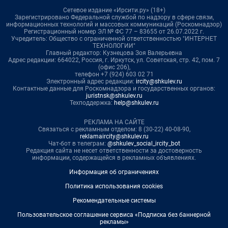
Сетевое издание «Ирсити.ру» (18+)
Зарегистрировано Федеральной службой по надзору в сфере связи,
информационных технологий и массовых коммуникаций (Роскомнадзор)
Регистрационный номер ЭЛ № ФС 77 – 83655 от 26.07.2022 г.
Учредитель: Общество с ограниченной ответственностью "ИНТЕРНЕТ
ТЕХНОЛОГИИ"
Главный редактор: Кузнецова Зоя Валерьевна
Адрес редакции: 664022, Россия, г. Иркутск, ул. Советская, стр. 42, пом. 7
(офис 206),
телефон +7 (924) 603 02 71
Электронный адрес редакции:
ircity@shkulev.ru
Контактные данные для Роскомнадзора и государственных органов:
juristnsk@shkulev.ru
Техподдержка:
help@shkulev.ru
РЕКЛАМА НА САЙТЕ
Связаться с рекламным отделом: 8 (30-22) 40-08-90,
reklamaircity@shkulev.ru
Чат-бот в телеграм:
@shkulev_social_ircity_bot
Редакция сайта не несет ответственности за достоверность
информации, содержащейся в рекламных объявлениях.
Информация об ограничениях
Политика использования cookies
Рекомендательные системы
Пользовательское соглашение сервиса «Подписка без баннерной
рекламы»