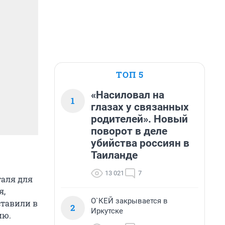
ТОП 5
«Насиловал на
1
глазах у связанных
родителей». Новый
поворот в деле
убийства россиян в
Таиланде
13 021
7
таля для
я,
О`КЕЙ закрывается в
ставили в
2
Иркутске
ию.