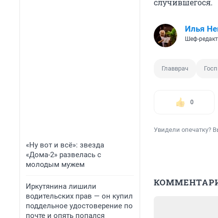
случившегося.
Илья Не
Шеф-редакт
Главврач
Госп
0
Увидели опечатку? В
«Ну вот и всё»: звезда
«Дома-2» развелась с
молодым мужем
КОММЕНТАР
Иркутянина лишили
водительских прав — он купил
поддельное удостоверение по
почте и опять попался