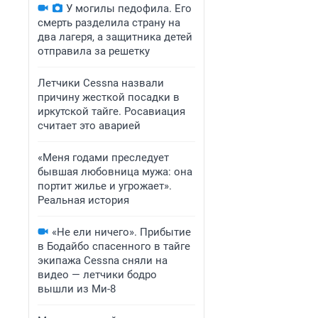
У могилы педофила. Его
смерть разделила страну на
два лагеря, а защитника детей
отправила за решетку
Летчики Cessna назвали
причину жесткой посадки в
иркутской тайге. Росавиация
считает это аварией
«Меня годами преследует
бывшая любовница мужа: она
портит жилье и угрожает».
Реальная история
«Не ели ничего». Прибытие
в Бодайбо спасенного в тайге
экипажа Cessna сняли на
видео — летчики бодро
вышли из Ми-8