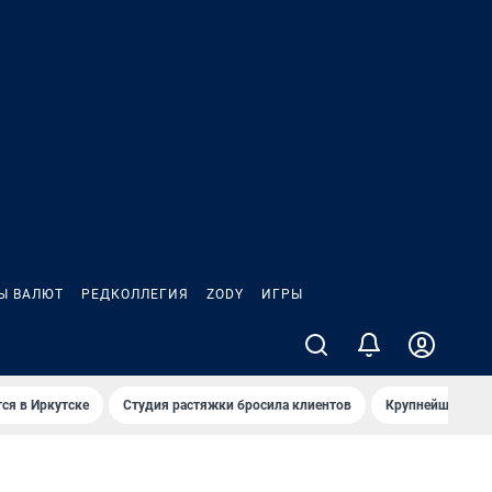
Ы ВАЛЮТ
РЕДКОЛЛЕГИЯ
ZODY
ИГРЫ
ся в Иркутске
Студия растяжки бросила клиентов
Крупнейшие про