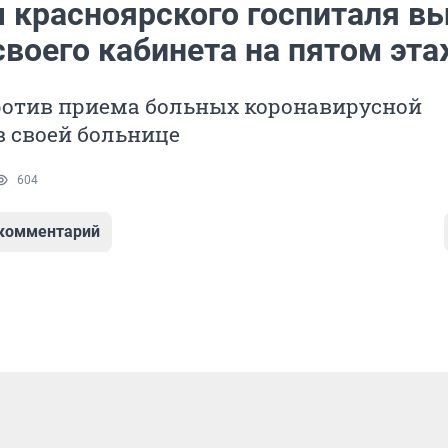
ч красноярского госпиталя в
своего кабинета на пятом эт
ротив приема больных коронавирусной
 своей больнице
604
 комментарий