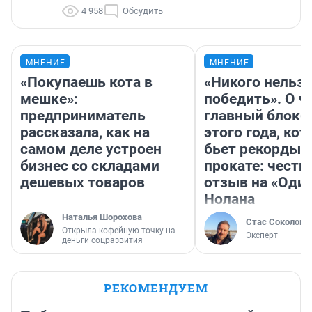
4 958
Обсудить
МНЕНИЕ
МНЕНИЕ
«Покупаешь кота в
«Никого нельз
мешке»:
победить». О ч
предприниматель
главный блокб
рассказала, как на
этого года, ко
самом деле устроен
бьет рекорды 
бизнес со складами
прокате: честн
дешевых товаров
отзыв на «Оди
Нолана
Наталья Шорохова
Стас Соколов
Открыла кофейную точку на
Эксперт
деньги соцразвития
РЕКОМЕНДУЕМ