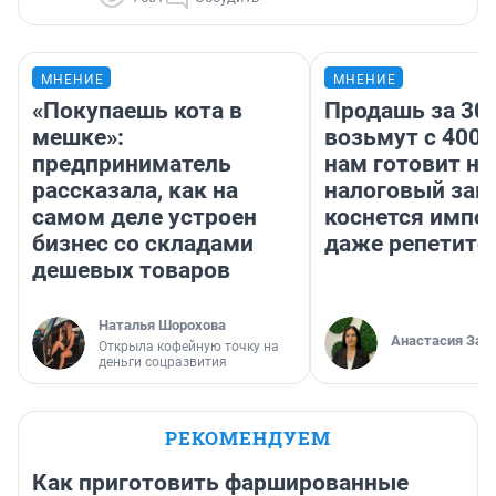
МНЕНИЕ
МНЕНИЕ
«Покупаешь кота в
Продашь за 300
мешке»:
возьмут с 4000
предприниматель
нам готовит н
рассказала, как на
налоговый зако
самом деле устроен
коснется импор
бизнес со складами
даже репетито
дешевых товаров
Наталья Шорохова
Анастасия Зав
Открыла кофейную точку на
деньги соцразвития
РЕКОМЕНДУЕМ
Как приготовить фаршированные