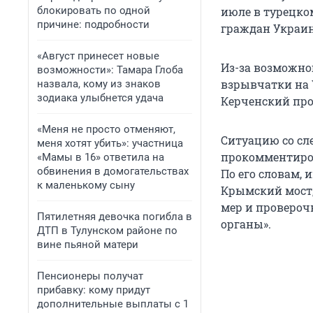
блокировать по одной
июле в турецко
причине: подробности
граждан Украи
«Август принесет новые
Из-за возможно
возможности»: Тамара Глоба
взрывчатки на 
назвала, кому из знаков
зодиака улыбнется удача
Керченский про
«Меня не просто отменяют,
Ситуацию со сл
меня хотят убить»: участница
прокомментиров
«Мамы в 16» ответила на
обвинения в домогательствах
По его словам, 
к маленькому сыну
Крымский мост,
мер и проверо
Пятилетняя девочка погибла в
органы».
ДТП в Тулунском районе по
вине пьяной матери
Пенсионеры получат
прибавку: кому придут
дополнительные выплаты с 1