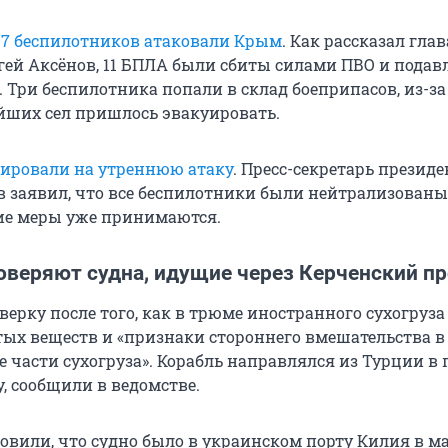
17 беспилотников атаковали Крым
. Как рассказал глав
гей Аксёнов, 11 БПЛА были сбиты силами ПВО и пода
 Три беспилотника попали в склад боеприпасов, из-за
ших сел пришлось эвакуировать.
гировали на утреннюю атаку
. Пресс-секретарь президе
 заявил, что все беспилотники были нейтрализованы,
ие меры уже принимаются.
оверяют судна, идущие через Керченский п
верку после того, как в трюме иностранного сухогруз
ых веществ и «признаки стороннего вмешательства в
 части сухогруза». Корабль направлялся из Турции в 
, сообщили в ведомстве.
вили, что судно было в украинском порту Килия в мае