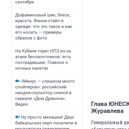
сентября
Дофаминовый шик, блеск,
красота. Фанки-стайл в
одежде: что это такое и как
его носить — примеры
образов с фото
На Кубани горит НПЗ из-за
атаки беспилотников: есть
пострадавшие. Главное о
ночных налетах
«Минус — слишком много
спойлеров»: российский
ниндзя-скульптор снялся в
сериале «Дом Дракона».
Глава ЮНЕСК
Видео
Журавлева
Ну просто милашки! Двух
Генеральный ди
байкальских нерп поселили в
московском океанариуме: