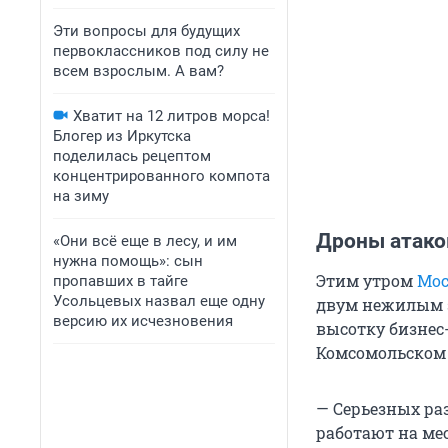
Эти вопросы для будущих
первоклассников под силу не
всем взрослым. А вам?
Хватит на 12 литров морса!
Блогер из Иркутска
поделилась рецептом
концентрированного компота
на зиму
Дроны атако
«Они всё еще в лесу, и им
нужна помощь»: сын
Этим утром
Мос
пропавших в тайге
Усольцевых назвал еще одну
двум нежилым з
версию их исчезновения
высотку бизнес-
Комсомольском п
— Серьезных ра
работают на мес