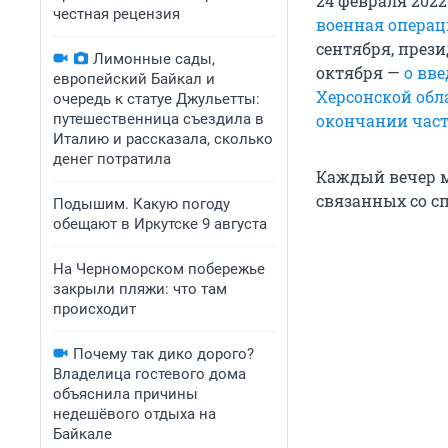
24 февраля 202
честная рецензия
военная операц
сентября, през
Лимонные сады,
октября —
о вв
европейский Байкал и
Херсонской обл
очередь к статуе Джульетты:
путешественница съездила в
окончании час
Италию и рассказала, сколько
денег потратила
Каждый вечер м
связанных со с
Подышим. Какую погоду
обещают в Иркутске 9 августа
На Черноморском побережье
закрыли пляжи: что там
происходит
Почему так дико дорого?
Владелица гостевого дома
объяснила причины
недешёвого отдыха на
Байкале