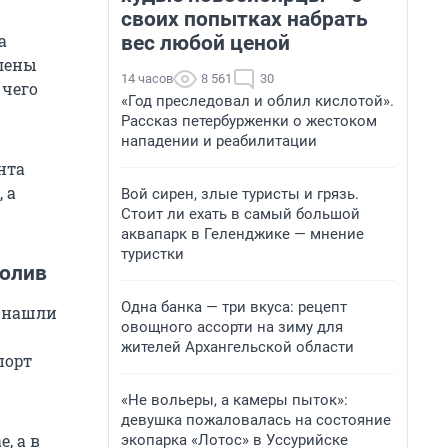
своих попытках набрать
а
вес любой ценой
влены
14 часов
8 561
30
 чего
«Год преследовал и облил кислотой».
Рассказ петербурженки о жестоком
нападении и реабилитации
нта
 а
Вой сирен, злые туристы и грязь.
Стоит ли ехать в самый большой
аквапарк в Геленджике — мнение
туристки
ролив
Одна банка — три вкуса: рецепт
а нашли
овощного ассорти на зиму для
жителей Архангельской области
порт
«Не вольеры, а камеры пыток»:
девушка пожаловалась на состояние
, а в
экопарка «Лотос» в Уссурийске