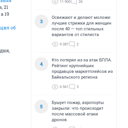
льная
11 900
26
, 21
, а 19
Освежают и делают моложе:
3
лучшие стрижки для женщин
щил об
после 40 — топ стильных
вариантов от стилиста
9 387
2
дня,
Кто потерял из-за атак БПЛА.
4
Рейтинг крупнейших
продавцов маркетплейсов из
Байкальского региона
6 561
3
Бушует пожар, аэропорты
5
закрыли: что происходит
после массовой атаки
дронов