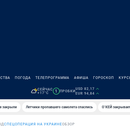
СТВА
ПОГОДА
ТЕЛЕПРОГРАММА
АФИША
ГОРОСКОП
КУРС
USD 82,17
СЕЙЧАС
1
ПРОБКИ
+17°C
EUR 94,84
е закрыли
Летчики пропавшего самолета спаслись
О`КЕЙ закрывает
ОД
СПЕЦОПЕРАЦИЯ НА УКРАИНЕ
ОБЗОР