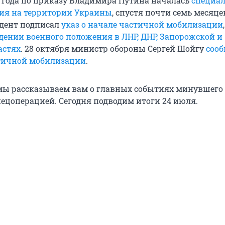
2 года по приказу Владимира Путина началась
специа
ия на территории Украины
, спустя почти семь месяцев
идент подписал
указ о начале частичной мобилизации
едении военного положения в ЛНР, ДНР, Запорожской и
астях
. 28 октября министр обороны Сергей Шойгу
сооб
тичной мобилизации
.
ы рассказываем вам о главных событиях минувшего 
пецоперацией. Сегодня подводим итоги 24 июля.