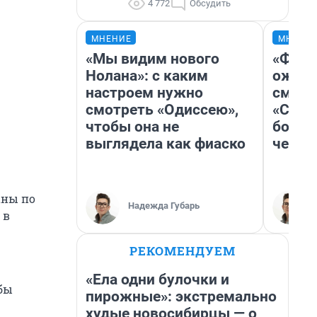
4 772
Обсудить
МНЕНИЕ
МНЕНИ
«Мы видим нового
«Фина
Нолана»: с каким
ожида
настроем нужно
смотр
смотреть «Одиссею»,
«Стар
чтобы она не
больш
выглядела как фиаско
честн
аны по
Надежда Губарь
 в
РЕКОМЕНДУЕМ
«Ела одни булочки и
бы
пирожные»: экстремально
худые новосибирцы — о