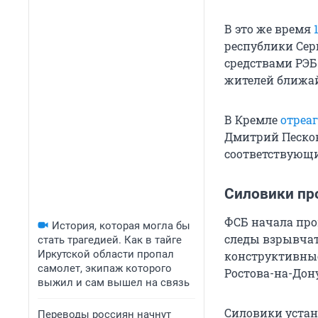
В это же время
республики Сер
средствами РЭБ.
жителей ближай
В Кремле
отреа
Дмитрий Песков
соответствующ
Силовики пр
ФСБ начала про
История, которая могла бы
следы взрывчат
стать трагедией. Как в тайге
Иркутской области пропал
конструктивные
самолет, экипаж которого
Ростова-на-Дону
выжил и сам вышел на связь
Силовики устано
Переводы россиян начнут