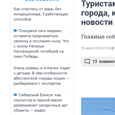
Туриста
Как спастись от жары без
города,
кондиционера: 5 работающих
способов
новости
Покорила пять вершин,
Главные соб
оставила предсмертную
записку и послание сыну. Что
с телом Натальи
25 июля 2023, 01:05
Наговициной, погибшей на
пике Победы
13
коммен
Очень игривы и отлично ладят
с детьми. В чём особенности
абиссинской породы кошек —
разбираемся с экспертом
Сибирский Бэнкси: как
скульптор в черной маске
развешивает загадочные арт-
объекты — видео