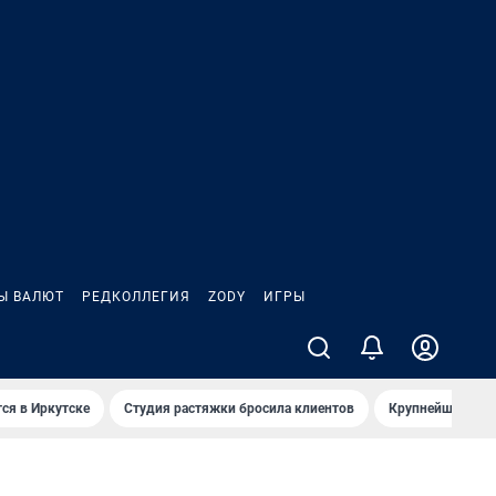
Ы ВАЛЮТ
РЕДКОЛЛЕГИЯ
ZODY
ИГРЫ
ся в Иркутске
Студия растяжки бросила клиентов
Крупнейшие про