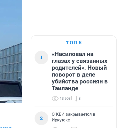
ТОП 5
«Насиловал на
1
глазах у связанных
родителей». Новый
поворот в деле
убийства россиян в
Таиланде
13 903
8
О`КЕЙ закрывается в
2
Иркутске