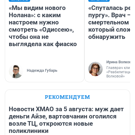
«Мы видим нового
«Спуталась реч
Нолана»: с каким
пургу». Врач — 
настроем нужно
смертельном д
смотреть «Одиссею»,
который слож
чтобы она не
обнаружить
выглядела как фиаско
Ирина Волкова
Главврач клини
Надежда Губарь
«Реабилитация 
Волковой»
РЕКОМЕНДУЕМ
Новости ХМАО за 5 августа: муж дает
деньги Айзе, вартовчанин оголился
возле ТЦ, откроются новые
поликлиники