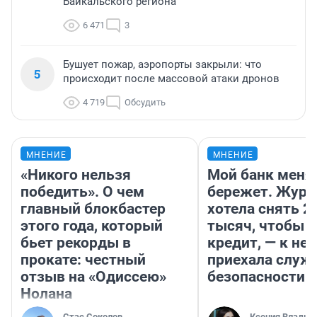
Байкальского региона
6 471
3
Бушует пожар, аэропорты закрыли: что
5
происходит после массовой атаки дронов
4 719
Обсудить
МНЕНИЕ
МНЕНИЕ
«Никого нельзя
Мой банк меня
победить». О чем
бережет. Журн
главный блокбастер
хотела снять 2
этого года, который
тысяч, чтобы п
бьет рекорды в
кредит, — к не
прокате: честный
приехала служ
отзыв на «Одиссею»
безопасности
Нолана
Стас Соколов
Ксения Владим