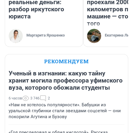
реальные деньги:
проехали 2000
разбор иркутского
километров по 
юриста
машине — стои
того
Маргарита Ярошенко
Екатерина Лит
РЕКОМЕНДУЕМ
Ученый в изгнании: какую тайну
хранит могила профессора уфимского
вуза, которого обожали студенты
6 часов
3 746
2
«Нам не хотелось популярности». Бабушки из
уральской глубинки стали звездами соцсетей — они
покорили Агутина и Бузову
«Год преследовал и облил кислотой». Рассказ