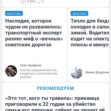
5 556
3
МНЕНИЕ
МНЕНИЕ
Наследие, которое
Тепло для бюдж
чудом не развалилось:
холодно в сало
транспортный эксперт
зимой. Водитель
разнес миф о «вечных»
ездит на электр
советских дорогах
плюсы и минус
Олег Арефьев
Блогер, предприниматель,
Денис Дедюхин
владелец в транспортном
бизнесе
РЕКОМЕНДУЕМ
«Это тот, кого ты травила»: прикамца
приговорили к 22 годам за убийство
семьи его девушки, сейчас он звонит ей