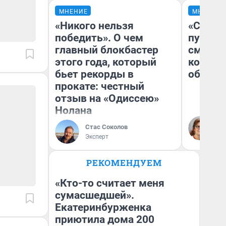
МНЕНИЕ
МНЕНИЕ
«Никого нельзя
«Спутал
победить». О чем
пургу».
главный блокбастер
смерте
этого года, который
которы
бьет рекорды в
обнару
прокате: честный
отзыв на «Одиссею»
Нолана
Ир
Гл
Стас Соколов
«Р
Эксперт
Во
РЕКОМЕНДУЕМ
«Кто-то считает меня
сумасшедшей».
Екатеринбурженка
приютила дома 200