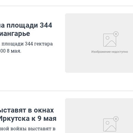
на площади 344
риангарье
 площади 344 гектара
00 8 мая.
ыставят в окнах
Иркутска к 9 мая
нной войны выставят в