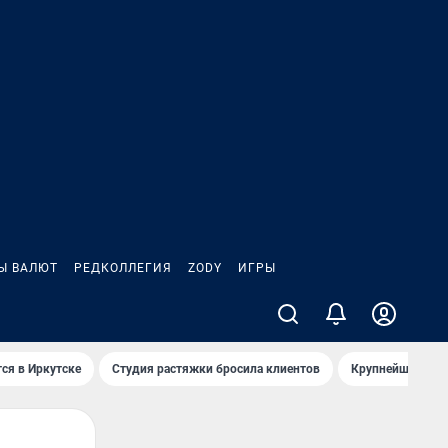
Ы ВАЛЮТ
РЕДКОЛЛЕГИЯ
ZODY
ИГРЫ
ся в Иркутске
Студия растяжки бросила клиентов
Крупнейшие про