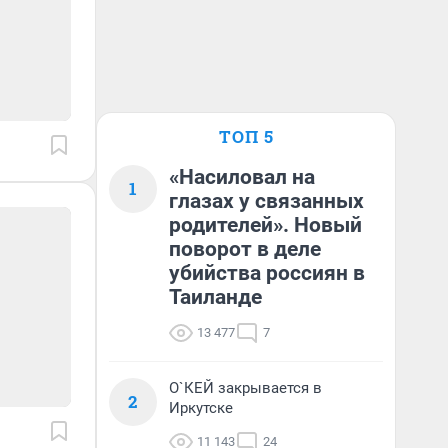
ТОП 5
«Насиловал на
1
глазах у связанных
родителей». Новый
поворот в деле
убийства россиян в
Таиланде
13 477
7
О`КЕЙ закрывается в
2
Иркутске
11 143
24