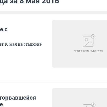
да за 8 мая 2016
е с
т 10 мая на стадионе
оторвавшейся
е