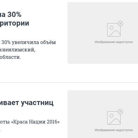
на 30%
рритории
а 30% увеличила объём
ижнеилимский,
области.
ивает участниц
оты «Краса Нации 2016»
.