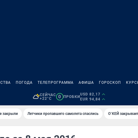
СТВА
ПОГОДА
ТЕЛЕПРОГРАММА
АФИША
ГОРОСКОП
КУРС
USD 82,17
СЕЙЧАС
0
ПРОБКИ
+22°C
EUR 94,84
е закрыли
Летчики пропавшего самолета спаслись
О`КЕЙ закрывает