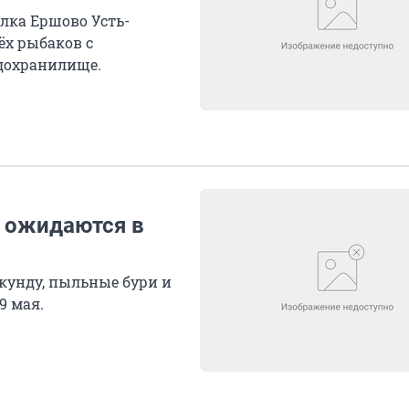
ка Ершово Усть-
ёх рыбаков с
дохранилище.
 ожидаются в
екунду, пыльные бури и
9 мая.