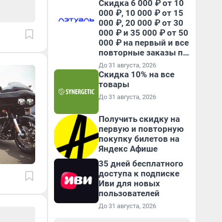
Скидка 6 000 ₽ от 10
000 ₽, 10 000 ₽ от 15
000 ₽, 20 000 ₽ от 30
000 ₽ и 35 000 ₽ от 50
000 ₽ на первый и все
повторные заказы по
промокоду НАБЕРИ
До 31 августа, 2026
Скидка 10% на все
товары
До 31 августа, 2026
Получить скидку на
первую и повторную
покупку билетов на
Яндекс Афише
35 дней бесплатного
доступа к подписке
Иви для новых
пользователей
До 31 августа, 2026