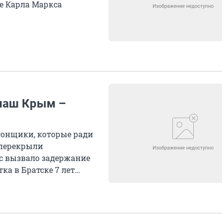
це Карла Маркса
 наш Крым –
гонщики, которые ради
 перекрыли
с вызвало задержание
ка в Братске 7 лет