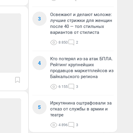
Освежают и делают моложе:
3
лучшие стрижки для женщин
после 40 — топ стильных
вариантов от стилиста
8 850
2
Кто потерял из-за атак БПЛА.
4
Рейтинг крупнейших
продавцов маркетплейсов из
Байкальского региона
6 155
3
Иркутянина оштрафовали за
5
отказ от службы в армии и
театре
4 896
3