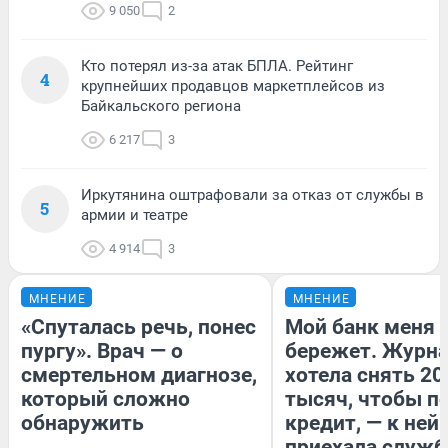
9 050
2
Кто потерял из-за атак БПЛА. Рейтинг
4
крупнейших продавцов маркетплейсов из
Байкальского региона
6 217
3
Иркутянина оштрафовали за отказ от службы в
5
армии и театре
4 914
3
МНЕНИЕ
МНЕНИЕ
«Спуталась речь, понес
Мой банк меня
пургу». Врач — о
бережет. Журн
смертельном диагнозе,
хотела снять 20
который сложно
тысяч, чтобы п
обнаружить
кредит, — к ней
приехала служб