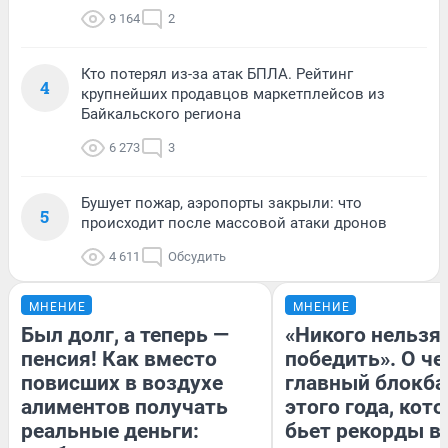
9 164
2
Кто потерял из-за атак БПЛА. Рейтинг
4
крупнейших продавцов маркетплейсов из
Байкальского региона
6 273
3
Бушует пожар, аэропорты закрыли: что
5
происходит после массовой атаки дронов
4 611
Обсудить
МНЕНИЕ
МНЕНИЕ
Был долг, а теперь —
«Никого нельзя
пенсия! Как вместо
победить». О ч
повисших в воздухе
главный блокба
алиментов получать
этого года, кот
реальные деньги:
бьет рекорды в