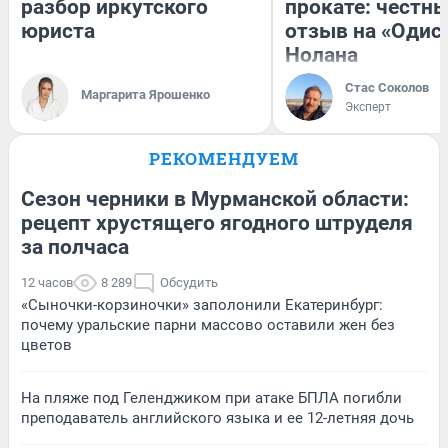
разбор иркутского
прокате: честн
юриста
отзыв на «Одис
Нолана
Стас Соколов
Маргарита Ярошенко
Эксперт
РЕКОМЕНДУЕМ
Сезон черники в Мурманской области:
рецепт хрустящего ягодного штруделя
за полчаса
12 часов
8 289
Обсудить
«Сыночки-корзиночки» заполонили Екатеринбург:
почему уральские парни массово оставили жен без
цветов
На пляже под Геленджиком при атаке БПЛА погибли
преподаватель английского языка и ее 12-летняя дочь