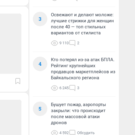
Освежают и делают моложе:
3
лучшие стрижки для женщин
после 40 — топ стильных
вариантов от стилиста
9 110
2
Кто потерял из-за атак БПЛА.
4
Рейтинг крупнейших
продавцов маркетплейсов из
Байкальского региона
6 245
3
Бушует пожар, аэропорты
5
закрыли: что происходит
после массовой атаки
дронов
4 592
Обсудить