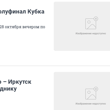
олуфинал Кубка
8 октября вечером по
 – Иркутск
однику