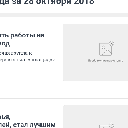
да за 28 октября 2018
ить работы на
вод
очая группа и
строительных площадок
ья,
ей, стал лучшим