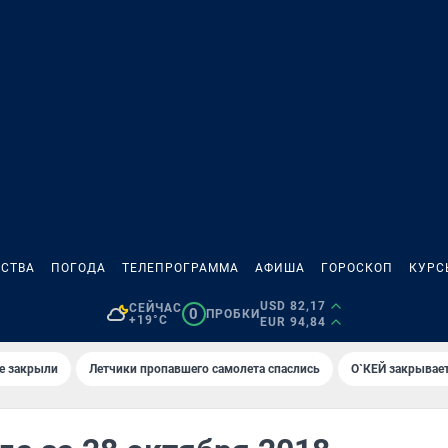
СТВА
ПОГОДА
ТЕЛЕПРОГРАММА
АФИША
ГОРОСКОП
КУРС
USD 82,17
СЕЙЧАС
0
ПРОБКИ
+19°C
EUR 94,84
е закрыли
Летчики пропавшего самолета спаслись
О`КЕЙ закрывает