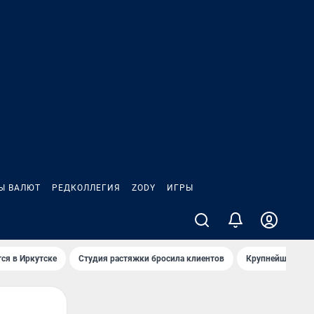
Ы ВАЛЮТ
РЕДКОЛЛЕГИЯ
ZODY
ИГРЫ
ся в Иркутске
Студия растяжки бросила клиентов
Крупнейшие про