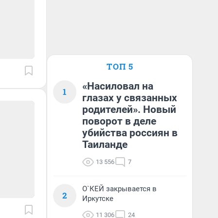
ТОП 5
«Насиловал на
1
глазах у связанных
родителей». Новый
поворот в деле
убийства россиян в
Таиланде
13 556
7
О`КЕЙ закрывается в
2
Иркутске
11 306
24