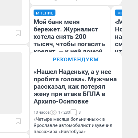
МНЕНИЕ
МНЕНИЕ
Мой банк меня
«Мы ви
бережет. Журналист
Нолана
хотела снять 200
настро
тысяч, чтобы погасить
смотре
кредит, — к ней домой
чтобы 
приехала служба
выгляд
РЕКОМЕНДУЕМ
безопасности
«Нашел Наденьку, а у нее
пробита голова». Мужчина
Ксения Владимирская
рассказал, как потерял
На
Автор мнения
жену при атаке БПЛА в
Архипо-Осиповке
13 часов
17 280
3
«Четыре месяца больничных»: в
Ярославле автомобилист изувечил
пассажира «Яавтобуса»