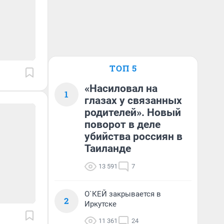
ТОП 5
«Насиловал на
1
глазах у связанных
родителей». Новый
поворот в деле
убийства россиян в
Таиланде
13 591
7
О`КЕЙ закрывается в
2
Иркутске
11 361
24