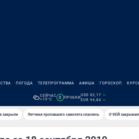
СТВА
ПОГОДА
ТЕЛЕПРОГРАММА
АФИША
ГОРОСКОП
КУРС
USD 82,17
СЕЙЧАС
0
ПРОБКИ
+19°C
EUR 94,84
е закрыли
Летчики пропавшего самолета спаслись
О`КЕЙ закрывает