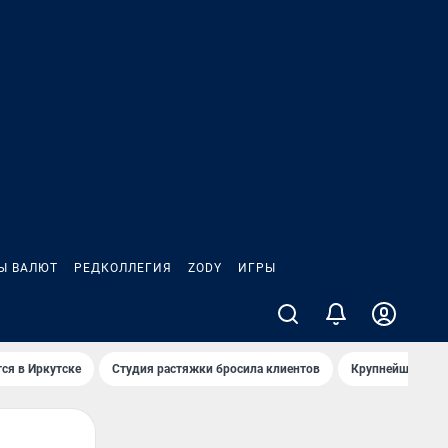
Ы ВАЛЮТ
РЕДКОЛЛЕГИЯ
ZODY
ИГРЫ
ся в Иркутске
Студия растяжки бросила клиентов
Крупнейшие про