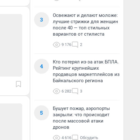
Освежают и делают моложе:
3
лучшие стрижки для женщин
после 40 — топ стильных
вариантов от стилиста
9 176
2
Кто потерял из-за атак БПЛА.
4
Рейтинг крупнейших
продавцов маркетплейсов из
Байкальского региона
6 282
3
Бушует пожар, аэропорты
5
закрыли: что происходит
после массовой атаки
дронов
4 616
Обсудить