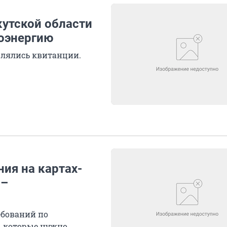
кутской области
роэнергию
влялись квитанции.
ия на картах-
 –
ебований по
, которые нужно