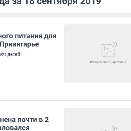
да за 18 сентября 2019
ного питания для
 Приангарье
яч детей.
нена почти в 2
аловался