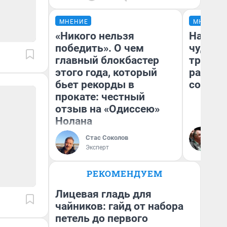
МНЕНИЕ
МНЕНИЕ
«Никого нельзя
Наслед
победить». О чем
чудом 
главный блокбастер
трансп
этого года, который
разнес
бьет рекорды в
советс
прокате: честный
отзыв на «Одиссею»
Нолана
Ол
Бл
Стас Соколов
вл
Эксперт
би
РЕКОМЕНДУЕМ
Лицевая гладь для
чайников: гайд от набора
петель до первого