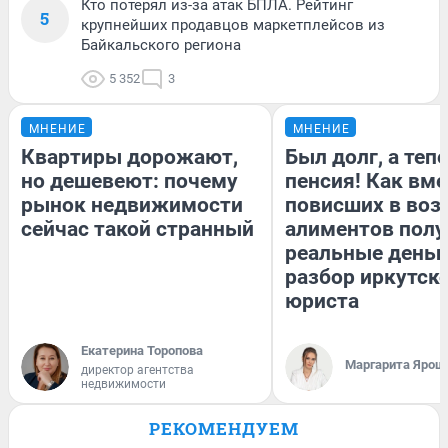
Кто потерял из-за атак БПЛА. Рейтинг
5
крупнейших продавцов маркетплейсов из
Байкальского региона
5 352
3
МНЕНИЕ
МНЕНИЕ
Квартиры дорожают,
Был долг, а теп
но дешевеют: почему
пенсия! Как вм
рынок недвижимости
повисших в воз
сейчас такой странный
алиментов полу
реальные деньг
разбор иркутск
юриста
Екатерина Торопова
Маргарита Ярош
директор агентства
недвижимости
РЕКОМЕНДУЕМ