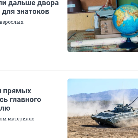
ли дальше двора
 для знатоков
 взрослых
я прямых
сь главного
елю
ом материале