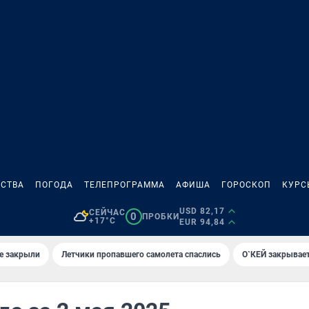
СТВА
ПОГОДА
ТЕЛЕПРОГРАММА
АФИША
ГОРОСКОП
КУРС
USD 82,17
СЕЙЧАС
0
ПРОБКИ
+17°C
EUR 94,84
е закрыли
Летчики пропавшего самолета спаслись
О`КЕЙ закрывает