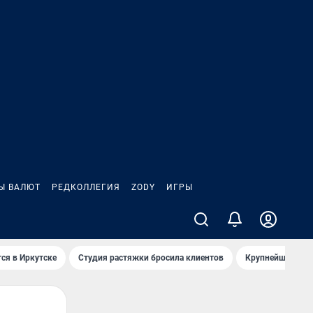
Ы ВАЛЮТ
РЕДКОЛЛЕГИЯ
ZODY
ИГРЫ
ся в Иркутске
Студия растяжки бросила клиентов
Крупнейшие про