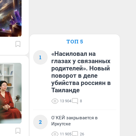
ТОП 5
«Насиловал на
1
глазах у связанных
родителей». Новый
поворот в деле
убийства россиян в
Таиланде
13 904
8
О`КЕЙ закрывается в
2
Иркутске
11 905
26