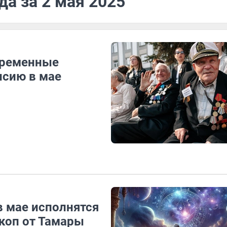
да за 2 мая 2025
временные
нсию в мае
в мае исполнятся
скоп от Тамары