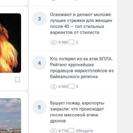
Освежают и делают моложе:
3
лучшие стрижки для женщин
после 40 — топ стильных
вариантов от стилиста
9 390
2
Кто потерял из-за атак БПЛА.
4
Рейтинг крупнейших
продавцов маркетплейсов из
Байкальского региона
6 565
3
Бушует пожар, аэропорты
5
закрыли: что происходит
после массовой атаки
дронов
4 774
Обсудить