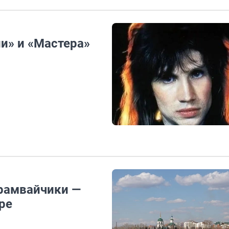
и» и «Мастера»
трамвайчики —
ре