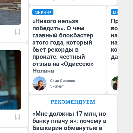
МНЕНИЕ
МНЕНИЕ
«Никого нельзя
Продаш
победить». О чем
возьмут
главный блокбастер
нам го
этого года, который
налого
бьет рекорды в
коснет
прокате: честный
даже р
отзыв на «Одиссею»
Нолана
Стас Соколов
Ан
Эксперт
РЕКОМЕНДУЕМ
«Мне должны 17 млн, но
банку плачу я»: почему в
Башкирии обманутые в