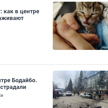
: как в центре
хаживают
тре Бодайбо.
острадали
ли