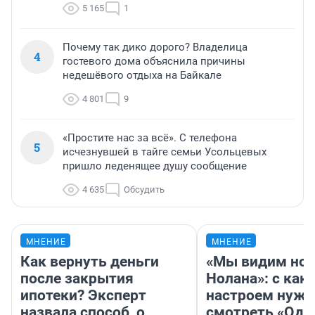
5 165
1
Почему так дико дорого? Владелица
4
гостевого дома объяснила причины
недешёвого отдыха на Байкале
4 801
9
«Простите нас за всё». С телефона
5
исчезнувшей в тайге семьи Усольцевых
пришло леденящее душу сообщение
4 635
Обсудить
МНЕНИЕ
МНЕНИЕ
Как вернуть деньги
«Мы видим нов
после закрытия
Нолана»: с как
ипотеки? Эксперт
настроем нужн
назвала способ, о
смотреть «Оди