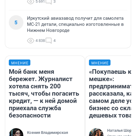
5 691
3
Иркутский авиазавод получит для самолета
5
МС-21 детали, специально изготовленные в
Нижнем Новгороде
4 838
4
МНЕНИЕ
МНЕНИЕ
Мой банк меня
«Покупаешь ко
бережет. Журналист
мешке»:
хотела снять 200
предпринимат
тысяч, чтобы погасить
рассказала, как
кредит, — к ней домой
самом деле ус
приехала служба
бизнес со скл
безопасности
дешевых това
Наталья Шорох
Ксения Владимирская