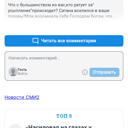
собак, защитить детей от нападений.
Что с большинством из вас,кто ратует за" 
усыпление"происходит? Сатана вселился в ваши 
головы?Или возомнили себя Господом Богом, что 
вправе решать:кому жить ,а кому умереть? 
+0
–0
Одумайтесь, пока не поздно...Вернётся всё 
бумерангом((
Читать все комментарии
Гость
Отправить
Войти
Новости СМИ2
ТОП 5
«Насиловал на глазах у