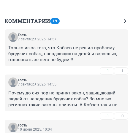
КОММЕНТАРИИ
19
Гость
7 сентября 2025, 14:57
Только из-за того, что Кобзев не решил проблему 
бродячих собак,, нападающих на детей и взрослых, 
голосовать зе него не будем!!!
+1
–1
Гость
7 сентября 2025, 14:55
Почему до сих пор не принят закон, защищающий 
людей от нападения бродячих собак? Во многих 
регионах такие законы приняты. А Кобзев так и не 
решил эту проблему. Стаи бродячих собак даже на 
+1
–0
детских площадках, дети боятся ходить в школу. 
Кроме того, в своём телеграмм канале Кобзев 
Гость
удаляет все комментарии с просьбой убрать бродячих 
10 июля 2025, 10:04