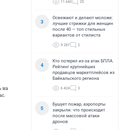
11 643
25
Освежают и делают моложе:
3
лучшие стрижки для женщин
после 40 — топ стильных
вариантов от стилиста
9 287
2
Кто потерял из-за атак БПЛА.
4
Рейтинг крупнейших
продавцов маркетплейсов из
Байкальского региона
ь на
6 424
3
ас.
Бушует пожар, аэропорты
5
закрыли: что происходит
после массовой атаки
дронов