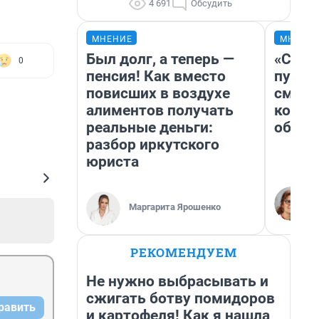
4 691
Обсудить
МНЕНИЕ
МНЕНИ
Был долг, а теперь —
«Спут
0
пенсия! Как вместо
пургу»
повисших в воздухе
смерт
алиментов получать
котор
реальные деньги:
обнар
разбор иркутского
юриста
Маргарита Ярошенко
РЕКОМЕНДУЕМ
Не нужно выбрасывать и
сжигать ботву помидоров
равить
и картофеля! Как я нашла