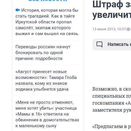
Штраф з
История, которая могла бы
увеличит
стать трагедией. Как в тайге
Иркутской области пропал
самолёт, экипаж которого
13 июня 2013, 10:07
выжил и сам вышел на связь
Написать
Переводы россиян начнут
блокировать по одной
причине: подробности
«Август принесет новые
возможности»: Тамара Глоба
назвала, кому из знаков
Возможно, в ск
зодиака улыбнется удача
специальных п
«Меня не просто отменяют,
госкомпания «Ав
меня хотят убить»: участница
заместителя ру
«Мамы в 16» ответила на
обвинения в домогательствах
к маленькому сыну
«Предлагаем в 