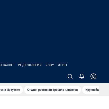
Ы ВАЛЮТ
РЕДКОЛЛЕГИЯ
ZODY
ИГРЫ
ся в Иркутске
Студия растяжки бросила клиентов
Крупнейшие про