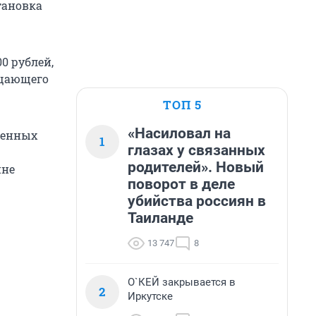
тановка
0 рублей,
ещающего
ТОП 5
«Насиловал на
роенных
1
глазах у связанных
родителей». Новый
ине
поворот в деле
убийства россиян в
Таиланде
13 747
8
О`КЕЙ закрывается в
2
Иркутске