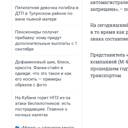
автомагистрале
Пятилетняя девочка погибла в
запрещена», – 
ДТП в Тулунском районе по
вине пьяной матери
На сегодняшний
в то время как
Пенсионеры получат
прибавку: кому придут
знака составляе
дополнительные выплаты с 1
сентября
Представитель «
компанией (М-4 
Дофаминовый шик, блеск,
красота. Фанки-стайл в
прошедшем году
одежде: что это такое и как
транспортом.
его носить — примеры
образов с фото
На Кубани горит НПЗ из-за
атаки беспилотников: есть
пострадавшие. Главное о
ночных налетах
«Минус — слишком много