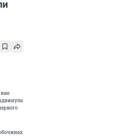
ли
 вне
ыдвинула
первого
 обочинах