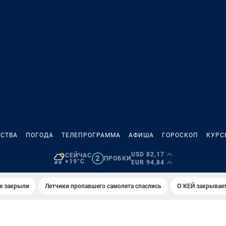
СТВА
ПОГОДА
ТЕЛЕПРОГРАММА
АФИША
ГОРОСКОП
КУРС
USD 82,17
СЕЙЧАС
2
ПРОБКИ
+19°C
EUR 94,84
е закрыли
Летчики пропавшего самолета спаслись
О`КЕЙ закрывает