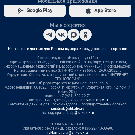
Мобильное приложение
Google Play
App Store
Мы в соцсетях
Контактные данные для Роскомнадзора и государственных органов
Сетевое издание «Ирсити.ру» (18+)
Зарегистрировано Федеральной службой по надзору в сфере связи,
информационных технологий и массовых коммуникаций (Роскомнадзор)
Регистрационный номер ЭЛ № ФС 77 – 83655 от 26.07.2022 г.
Учредитель: Общество с ограниченной ответственностью "ИНТЕРНЕТ
ТЕХНОЛОГИИ"
Главный редактор: Кузнецова Зоя Валерьевна
Адрес редакции: 664022, Россия, г. Иркутск, ул. Советская, стр. 42, пом. 7
(офис 206),
телефон +7 (924) 603 02 71
Электронный адрес редакции:
ircity@shkulev.ru
Контактные данные для Роскомнадзора и государственных органов:
juristnsk@shkulev.ru
Техподдержка:
help@shkulev.ru
РЕКЛАМА НА САЙТЕ
Связаться с рекламным отделом: 8 (30-22) 40-08-90,
reklamaircity@shkulev.ru