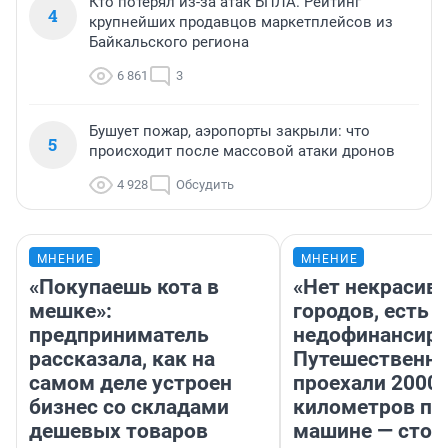
Кто потерял из-за атак БПЛА. Рейтинг
4
крупнейших продавцов маркетплейсов из
Байкальского региона
6 861
3
Бушует пожар, аэропорты закрыли: что
5
происходит после массовой атаки дронов
4 928
Обсудить
МНЕНИЕ
МНЕНИЕ
«Покупаешь кота в
«Нет некрасив
мешке»:
городов, есть
предприниматель
недофинансиро
рассказала, как на
Путешественн
самом деле устроен
проехали 2000
бизнес со складами
километров по 
дешевых товаров
машине — стои