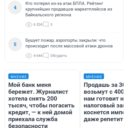
Кто потерял из-за атак БПЛА. Рейтинг
4
крупнейших продавцов маркетплейсов из
Байкальского региона
6 324
3
Бушует пожар, аэропорты закрыли: что
5
происходит после массовой атаки дронов
4 644
Обсудить
МНЕНИЕ
МНЕНИЕ
Мой банк меня
Продашь за 300
бережет. Журналист
возьмут с 4000
хотела снять 200
нам готовит н
тысяч, чтобы погасить
налоговый зако
кредит, — к ней домой
коснется импор
приехала служба
даже репетито
безопасности