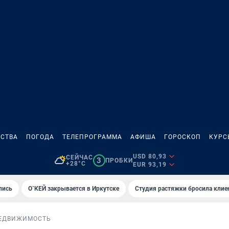
СТВА
ПОГОДА
ТЕЛЕПРОГРАММА
АФИША
ГОРОСКОП
КУРС
USD 80,93
СЕЙЧАС
3
ПРОБКИ
+28°C
EUR 93,19
лись
О`КЕЙ закрывается в Иркутске
Студия растяжки бросила клие
ЕДВИЖИМОСТЬ