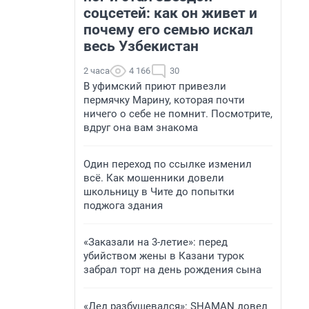
соцсетей: как он живет и
почему его семью искал
весь Узбекистан
2 часа
4 166
30
В уфимский приют привезли
пермячку Марину, которая почти
ничего о себе не помнит. Посмотрите,
вдруг она вам знакома
Один переход по ссылке изменил
всё. Как мошенники довели
школьницу в Чите до попытки
поджога здания
«Заказали на 3-летие»: перед
убийством жены в Казани турок
забрал торт на день рождения сына
«Дед разбушевался»: SHAMAN довел