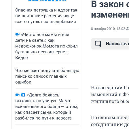
В закон 
Опасная петрушка и ядовитая
изменен
вишня: какие растения чаще
всего путают со съедобными
8 ноября 2010, 13:02
«Чисто все мамы и все
дети на свете»: как
Написать
медвежонок Момота покорил
буквально весь интернет.
Видео
Что мешает получать большую
пенсию: список главных
ошибок
На заседании Г
изменений в Фе
«Долго боялась
выходить на улицу». Мама
жилищного обе
искалеченного бойца — о том,
как спасает сына, который
По словам пред
разбился по пути к невесте
сегодняшний де