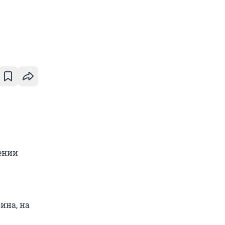
ении
ина, на