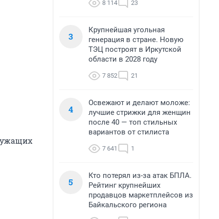
8 114
23
Крупнейшая угольная
3
генерация в стране. Новую
ТЭЦ построят в Иркутской
области в 2028 году
7 852
21
Освежают и делают моложе:
4
лучшие стрижки для женщин
после 40 — топ стильных
вариантов от стилиста
служащих
7 641
1
Кто потерял из-за атак БПЛА.
5
Рейтинг крупнейших
продавцов маркетплейсов из
Байкальского региона