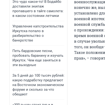
военнослужащих
Это чудо какое-то! В Бодайбо
доставили экипаж
конечно же, вы
пропавшего в тайге самолета:
установлено дл
в каком состоянии летчики
военной ипотеки
военной службы
Управление капстроительства
о прохождении 
Иркутска попало в
время военной 
разбирательство о
банкротстве
в случае увольн
того, он вообще
Петь бардовские песни,
Такое положени
пробовать баранину и изучать
прав», – говори
Иркутск. Чем еще заняться в
эти выходные
За 5 дней до 100 тысяч рублей:
какую подработку предлагают
на Восточном экономическом
форуме и сколько за что
обещают
«300 тысяч стоит тур и в