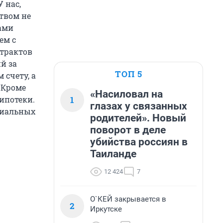
 нас,
твом не
ами
ем с
нтрактов
й за
ТОП 5
счету, а
 Кроме
«Насиловал на
1
ипотеки.
глазах у связанных
циальных
родителей». Новый
поворот в деле
убийства россиян в
Таиланде
12 424
7
О`КЕЙ закрывается в
2
Иркутске