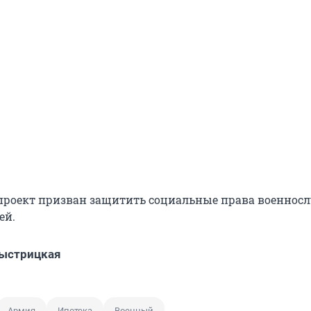
проект призван защитить социальные права военно
ей.
Быстрицкая
Армия
Ипотека
Военный