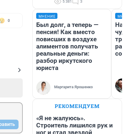
5 381
3
МНЕНИЕ
МНЕНИ
0
Был долг, а теперь —
Насле
пенсия! Как вместо
чудом
повисших в воздухе
транс
алиментов получать
разне
реальные деньги:
совет
разбор иркутского
юриста
Маргарита Ярошенко
РЕКОМЕНДУЕМ
«Я не жалуюсь».
равить
Строитель лишился рук и
ног и стал звездой