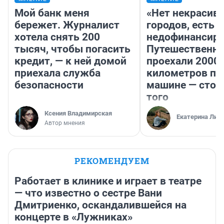
Мой банк меня
«Нет некрасив
бережет. Журналист
городов, есть
хотела снять 200
недофинансиро
тысяч, чтобы погасить
Путешественн
кредит, — к ней домой
проехали 2000
приехала служба
километров по 
безопасности
машине — стои
того
Ксения Владимирская
Екатерина Лит
Автор мнения
РЕКОМЕНДУЕМ
Работает в клинике и играет в театре
— что известно о сестре Вани
Дмитриенко, оскандалившейся на
концерте в «Лужниках»