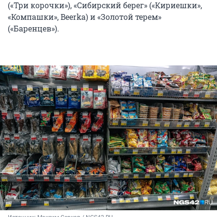
(«Три корочки»), «Сибирский берег» («Кириешки»,
«Компашки», Beerka) и «Золотой терем»
(«Баренцев»).