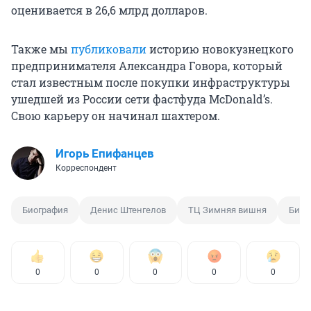
оценивается в 26,6 млрд долларов.
Также мы
публиковали
историю новокузнецкого
предпринимателя Александра Говора, который
стал известным после покупки инфраструктуры
ушедшей из России сети фастфуда McDonald’s.
Свою карьеру он начинал шахтером.
Игорь Епифанцев
Корреспондент
Биография
Денис Штенгелов
ТЦ Зимняя вишня
Бизн
0
0
0
0
0