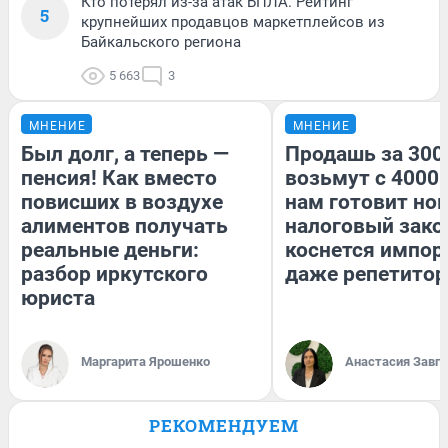
Кто потерял из-за атак БПЛА. Рейтинг
5
крупнейших продавцов маркетплейсов из
Байкальского региона
5 663
3
МНЕНИЕ
МНЕНИЕ
Был долг, а теперь —
Продашь за 3000
пенсия! Как вместо
возьмут с 4000.
повисших в воздухе
нам готовит но
алиментов получать
налоговый зако
реальные деньги:
коснется импор
разбор иркутского
даже репетитор
юриста
Маргарита Ярошенко
Анастасия Завг
РЕКОМЕНДУЕМ