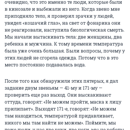
очевидно, что это именно те люди, которые были
в кинозале и выбежали из него. Когда звено мне
приподняло тело, я проверил зрачки у людей,
увидел «кошачий глаз», на свет от фонарика они
не реагировали, наступила биологическая смерть.
Мы начали вытаскивать тела: две женщины, два
ребенка и мужчина. К тому времени температура
была уже очень большая. Были вопросы, почему у
этих людей не сгорела одежда. Потому что в это
место постоянно подавалась вода.
После того как обнаружили этих пятерых, я дал
задание двум звеньям — 41-му и 171-му —
проверить еще раз выход. Они выскакивают
оттуда, говорят: «Не можем пройти, маска к лицу
прилипает». Выходят 171-е, говорят: «Не можем
там находиться, температурой придавливает,
никого мы там найти не можем». Поймите, мы
тоже люди, у нас две руки, две ноги, мы не роботы.