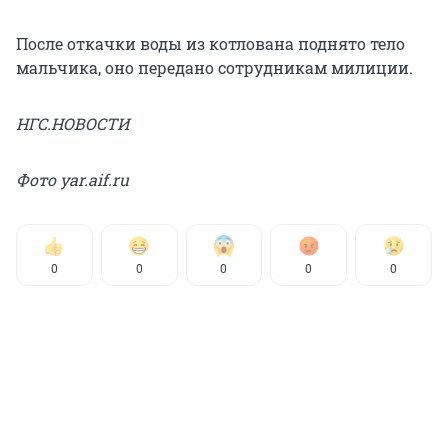
После откачки воды из котлована поднято тело
мальчика, оно передано сотрудникам милиции.
НГС.НОВОСТИ
Фото yar.aif.ru
0
0
0
0
0