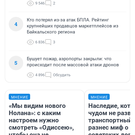
9 546
2
Кто потерял из-за атак БПЛА. Рейтинг
4
крупнейших продавцов маркетплейсов из
Байкальского региона
6 836
3
Бушует пожар, аэропорты закрыли: что
5
происходит после массовой атаки дронов
4 896
Обсудить
МНЕНИЕ
МНЕНИЕ
«Мы видим нового
Наследие, кото
Нолана»: с каким
чудом не разва
настроем нужно
транспортный 
смотреть «Одиссею»,
разнес миф о 
чтобы она не
советских доро