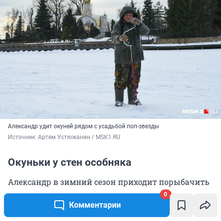
Александр удит окуней рядом с усадьбой поп-звезды
Источник: 
Артем Устюжанин / MSK1.RU
Окуньки у стен особняка
Александр в зимний сезон приходит порыбачить
на пойму всякий раз, когда выдается такая
0
Комментарии
возможность. Сам он из Красногорска и
признается, что даже в этом относительно тихом