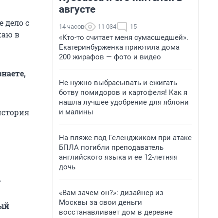
августе
е дело с
14 часов
11 034
15
жаю в
«Кто-то считает меня сумасшедшей».
Екатеринбурженка приютила дома
200 жирафов — фото и видео
наете,
Не нужно выбрасывать и сжигать
ботву помидоров и картофеля! Как я
нашла лучшее удобрение для яблони
история
и малины
На пляже под Геленджиком при атаке
БПЛА погибли преподаватель
английского языка и ее 12-летняя
дочь
.
«Вам зачем он?»: дизайнер из
Москвы за свои деньги
рый
восстанавливает дом в деревне