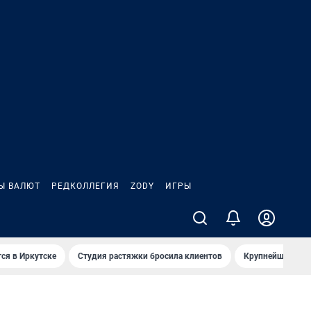
Ы ВАЛЮТ
РЕДКОЛЛЕГИЯ
ZODY
ИГРЫ
ся в Иркутске
Студия растяжки бросила клиентов
Крупнейшие про