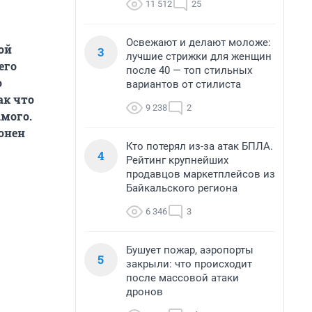
11 512
25
Освежают и делают моложе:
ой
3
лучшие стрижки для женщин
его
после 40 — топ стильных
о
вариантов от стилиста
ак что
9 238
2
амого.
лонен
Кто потерял из-за атак БПЛА.
4
Рейтинг крупнейших
продавцов маркетплейсов из
Байкальского региона
6 346
3
Бушует пожар, аэропорты
5
закрыли: что происходит
после массовой атаки
дронов