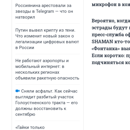
микрофон в ко
Россиянина арестовали за
звезды в Telegram — что он
натворил
Вероятно, когд
эстрады будут 
Путин вывел крипту из тени.
пресс-служба о
Что изменит новый закон о
SHAMAN кто-то,
легализации цифровых валют
в России
«Фонтанка» выя
Если коротко: 
Не работают аэропорты и
подчиняться к
мобильный интернет: в
нескольких регионах
объявили ракетную опасность
Сняли асфальт. Как сейчас
выглядит разбитый участок
Голоустненского тракта — его
должны восстановить к
сентябрю
«Гайки только