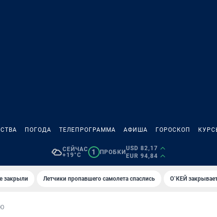
СТВА
ПОГОДА
ТЕЛЕПРОГРАММА
АФИША
ГОРОСКОП
КУРС
USD 82,17
СЕЙЧАС
1
ПРОБКИ
+19°C
EUR 94,84
е закрыли
Летчики пропавшего самолета спаслись
О`КЕЙ закрывает
ЬЮ