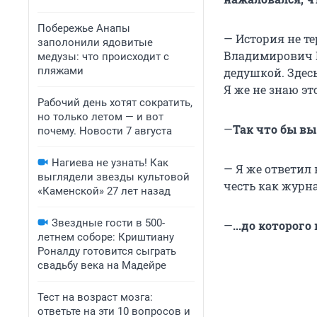
Побережье Анапы
— История не т
заполонили ядовитые
Владимирович П
медузы: что происходит с
пляжами
дедушкой. Здес
Я же не знаю эт
Рабочий день хотят сократить,
но только летом — и вот
—
Так что бы вы
почему. Новости 7 августа
Нагиева не узнать! Как
— Я же ответил 
выглядели звезды культовой
честь как журна
«Каменской» 27 лет назад
Звездные гости в 500-
—
...до которого
летнем соборе: Криштиану
Роналду готовится сыграть
свадьбу века на Мадейре
Тест на возраст мозга:
ответьте на эти 10 вопросов и