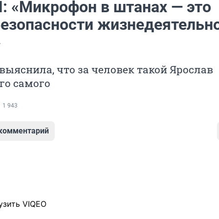
 «Микрофон в штанах — это
безопасности жизнедеятельн
»
выяснила, что за человек такой Ярослав
его самого
1 943
 комментарий
узить VIQEO