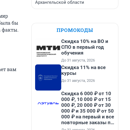
Архангельской области
имир
была бы
ПРОМОКОДЫ
а факты.
Скидка 10% на ВО и
СПО в первый год
обучения
До 31 августа, 2026
Скидка 11% на все
ает вам
курсы
До 31 августа, 2026
Скидка 6 000 ₽ от 10
000 ₽, 10 000 ₽ от 15
000 ₽, 20 000 ₽ от 30
000 ₽ и 35 000 ₽ от 50
000 ₽ на первый и все
повторные заказы по
промокоду НАБЕРИ
До 31 августа, 2026