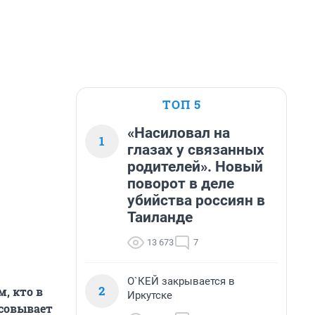
ТОП 5
«Насиловал на
1
глазах у связанных
родителей». Новый
поворот в деле
убийства россиян в
Таиланде
13 673
7
О`КЕЙ закрывается в
2
м, кто в
Иркутске
асовывает