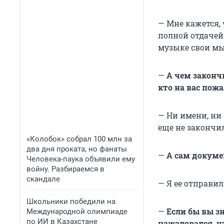
— Мне кажется, 
полной отдачей
музыке свои мыс
—
А чем закончи
кто на вас пож
— Ни имени, ни 
еще не закончи
«Колобок» собрал 100 млн за
два дня проката, но фанаты
—
А сам докуме
Человека-паука объявили ему
войну. Разбираемся в
скандале
— Я ее отправил
Школьники победили на
—
Если бы вы з
Международной олимпиаде
по ИИ в Казахстане
нажаловался, ч