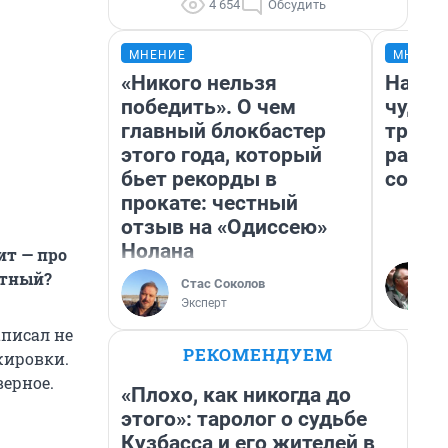
4 654
Обсудить
МНЕНИЕ
МНЕНИ
«Никого нельзя
Насле
победить». О чем
чудом
главный блокбастер
транс
этого года, который
разне
бьет рекорды в
совет
прокате: честный
отзыв на «Одиссею»
Нолана
ит — про
стный?
Стас Соколов
Эксперт
аписал не
РЕКОМЕНДУЕМ
жировки.
верное.
«Плохо, как никогда до
этого»: таролог о судьбе
Кузбасса и его жителей в