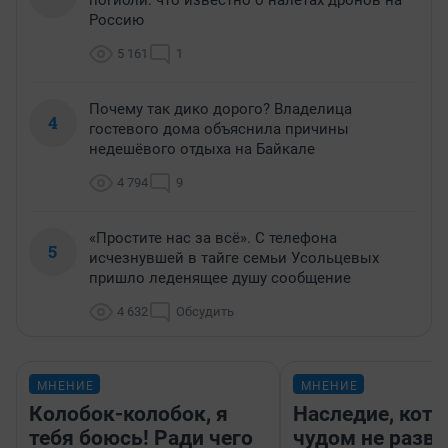
погибли: что известно о налетах дронов на
Россию
5 161
1
Почему так дико дорого? Владелица
4
гостевого дома объяснила причины
недешёвого отдыха на Байкале
4 794
9
«Простите нас за всё». С телефона
5
исчезнувшей в тайге семьи Усольцевых
пришло леденящее душу сообщение
4 632
Обсудить
МНЕНИЕ
МНЕНИЕ
Колобок-колобок, я
Наследие, кото
тебя боюсь! Ради чего
чудом не разва