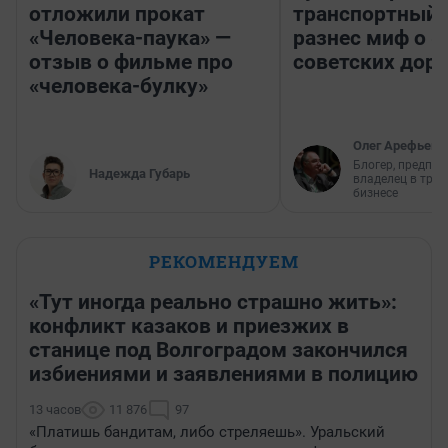
отложили прокат
транспортный 
«Человека-паука» —
разнес миф о 
отзыв о фильме про
советских доро
«человека-булку»
Олег Арефьев
Блогер, предпри
Надежда Губарь
владелец в тра
бизнесе
РЕКОМЕНДУЕМ
«Тут иногда реально страшно жить»:
конфликт казаков и приезжих в
станице под Волгоградом закончился
избиениями и заявлениями в полицию
13 часов
11 876
97
«Платишь бандитам, либо стреляешь». Уральский