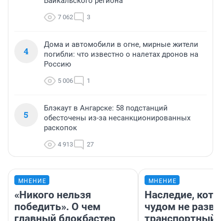
Байкальского региона
7 062
3
Дома и автомобили в огне, мирные жители
4
погибли: что известно о налетах дронов на
Россию
5 006
1
Блэкаут в Ангарске: 58 подстанций
5
обесточены из-за несанкционированных
раскопок
4 913
27
МНЕНИЕ
МНЕНИЕ
«Никого нельзя
Наследие, кото
победить». О чем
чудом не разва
главный блокбастер
транспортный 