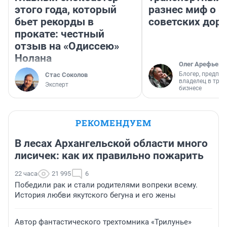
этого года, который
разнес миф о 
бьет рекорды в
советских доро
прокате: честный
отзыв на «Одиссею»
Нолана
Олег Арефьев
Блогер, предпри
Стас Соколов
владелец в тра
Эксперт
бизнесе
РЕКОМЕНДУЕМ
В лесах Архангельской области много
лисичек: как их правильно пожарить
22 часа
21 995
6
Победили рак и стали родителями вопреки всему.
История любви якутского бегуна и его жены
Автор фантастического трехтомника «Трилунье»