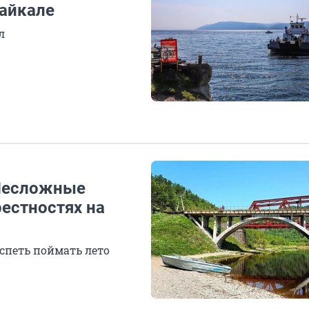
айкале
л
. Несложные
рестностях на
успеть поймать лето