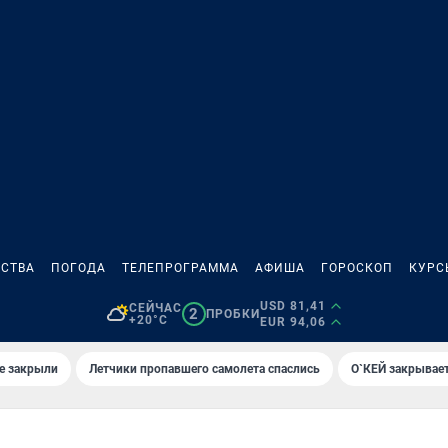
СТВА
ПОГОДА
ТЕЛЕПРОГРАММА
АФИША
ГОРОСКОП
КУРС
USD 81,41
СЕЙЧАС
2
ПРОБКИ
+20°C
EUR 94,06
е закрыли
Летчики пропавшего самолета спаслись
О`КЕЙ закрывает