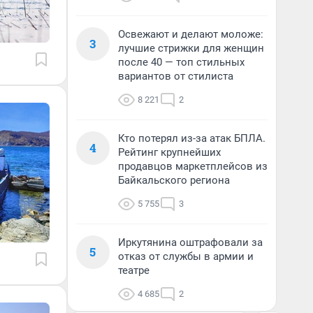
Освежают и делают моложе:
3
лучшие стрижки для женщин
после 40 — топ стильных
вариантов от стилиста
8 221
2
Кто потерял из-за атак БПЛА.
4
Рейтинг крупнейших
продавцов маркетплейсов из
Байкальского региона
5 755
3
Иркутянина оштрафовали за
5
отказ от службы в армии и
театре
4 685
2