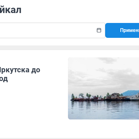
айкал
Примен
Иркутска до
од