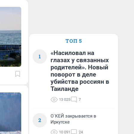
ТОП 5
«Насиловал на
1
глазах у связанных
родителей». Новый
поворот в деле
убийства россиян в
Таиланде
13 025
7
О`КЕЙ закрывается в
2
Иркутске
10 091
24