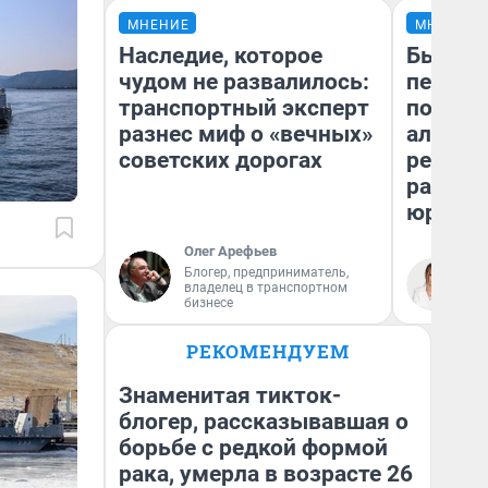
МНЕНИЕ
МНЕНИЕ
Наследие, которое
Был дол
чудом не развалилось:
пенсия
транспортный эксперт
повисш
разнес миф о «вечных»
алимен
советских дорогах
реальн
разбор
юриста
Олег Арефьев
Блогер, предприниматель,
Ма
владелец в транспортном
бизнесе
РЕКОМЕНДУЕМ
Знаменитая тикток-
блогер, рассказывавшая о
борьбе с редкой формой
рака, умерла в возрасте 26