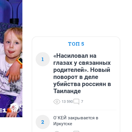
ТОП 5
«Насиловал на
1
глазах у связанных
родителей». Новый
поворот в деле
убийства россиян в
Таиланде
13 590
7
О`КЕЙ закрывается в
2
Иркутске