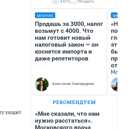
4 615
Обсудить
МНЕНИЕ
МНЕНИ
Продашь за 3000, налог
«Нико
возьмут с 4000. Что
побед
нам готовит новый
главн
налоговый закон — он
этого
коснется импорта и
бьет 
даже репетиторов
прока
отзыв
Нолан
Анастасия Завгородняя
РЕКОМЕНДУЕМ
ту уходит
«Мне сказали, что нам
нужно расстаться».
Московского врача