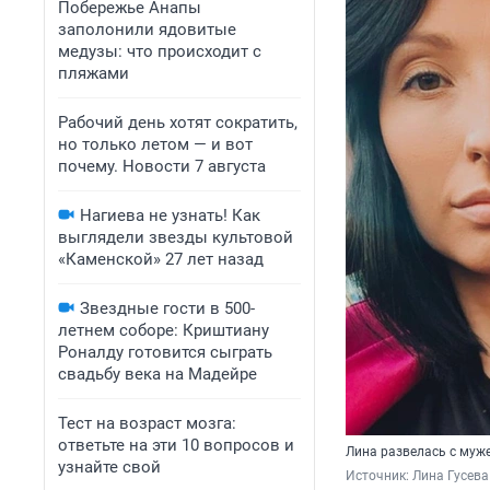
Побережье Анапы
заполонили ядовитые
медузы: что происходит с
пляжами
Рабочий день хотят сократить,
но только летом — и вот
почему. Новости 7 августа
Нагиева не узнать! Как
выглядели звезды культовой
«Каменской» 27 лет назад
Звездные гости в 500-
летнем соборе: Криштиану
Роналду готовится сыграть
свадьбу века на Мадейре
Тест на возраст мозга:
ответьте на эти 10 вопросов и
Лина развелась с муже
узнайте свой
Источник: 
Лина Гусева