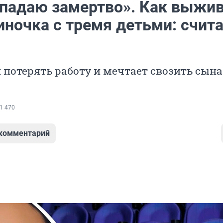
 падаю замертво». Как выжи
иночка с тремя детьми: счит
 потерять работу и мечтает свозить сына
1 470
 комментарий