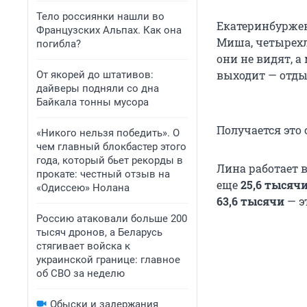
Тело россиянки нашли во
Екатеринбурженк
Французских Альпах. Как она
Миша, четырех
погибла?
они не видят, а
выходит — отды
От якорей до штативов:
дайверы подняли со дна
Байкала тонны мусора
Получается это 
«Никого нельзя победить». О
чем главный блокбастер этого
года, который бьет рекорды в
Лина работает 
прокате: честный отзыв на
еще
25,6 тысяч
«Одиссею» Нолана
63,6 тысячи
— э
Россию атаковали больше 200
тысяч дронов, а Беларусь
стягивает войска к
украинской границе: главное
об СВО за неделю
Обыски и задержания