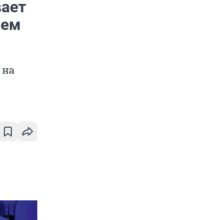
вает
аем
 на