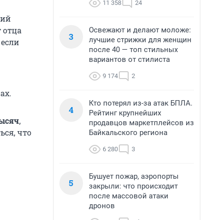
11 358
24
ний
 отца
Освежают и делают моложе:
3
лучшие стрижки для женщин
 если
после 40 — топ стильных
вариантов от стилиста
9 174
2
ах.
Кто потерял из-за атак БПЛА.
4
Рейтинг крупнейших
ысяч
,
продавцов маркетплейсов из
ься, что
Байкальского региона
6 280
3
Бушует пожар, аэропорты
5
закрыли: что происходит
после массовой атаки
дронов