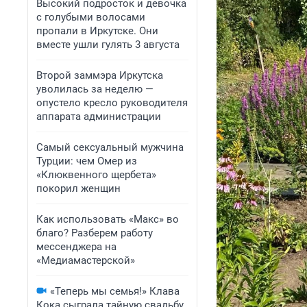
Высокий подросток и девочка
с голубыми волосами
пропали в Иркутске. Они
вместе ушли гулять 3 августа
Второй заммэра Иркутска
уволилась за неделю —
опустело кресло руководителя
аппарата администрации
Самый сексуальный мужчина
Турции: чем Омер из
«Клюквенного щербета»
покорил женщин
Как использовать «Макс» во
благо? Разберем работу
мессенджера на
«Медиамастерской»
«Теперь мы семья!» Клава
Кока сыграла тайную свадьбу