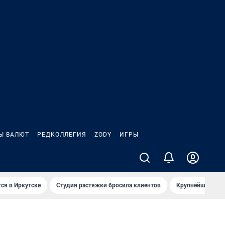
Ы ВАЛЮТ
РЕДКОЛЛЕГИЯ
ZODY
ИГРЫ
ся в Иркутске
Студия растяжки бросила клиентов
Крупнейшие про