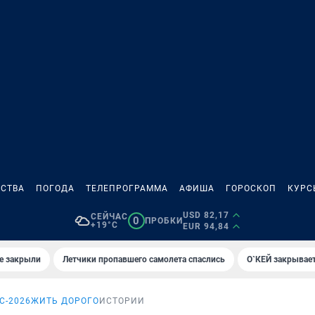
СТВА
ПОГОДА
ТЕЛЕПРОГРАММА
АФИША
ГОРОСКОП
КУРС
USD 82,17
СЕЙЧАС
0
ПРОБКИ
+19°C
EUR 94,84
е закрыли
Летчики пропавшего самолета спаслись
О`КЕЙ закрывает
С-2026
ЖИТЬ ДОРОГО
ИСТОРИИ