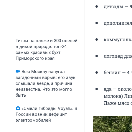
детсады —
дополните
коммуналк
Тигры на пляже и 300 оленей
в дикой природе: топ-24
самых красивых бухт
логопед дл
Приморского края
Всю Москву напугал
бензин —
4
загадочный взрыв: его звук
слышали везде, а причина
еда — окол
неизвестна. Что это могло
быть
молока) Лин
Даже мясо о
«Смели гибриды Voyah». В
России возник дефицит
электромобилей