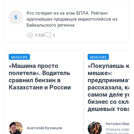
Кто потерял из-за атак БПЛА. Рейтинг
5
крупнейших продавцов маркетплейсов из
Байкальского региона
5 328
3
МНЕНИЕ
МНЕНИЕ
«Машина просто
«Покупаешь ко
полетела». Водитель
мешке»:
сравнил бензин в
предпринимат
Казахстане и России
рассказала, как
самом деле ус
бизнес со скл
дешевых това
Наталья Шорох
Анатолий Кузнецов
Открыла кофейн
деньги соцразв