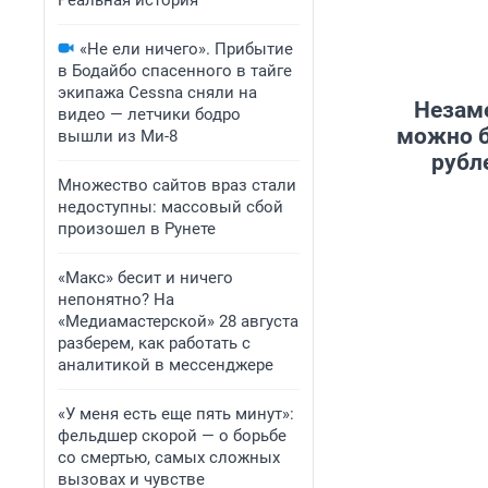
Реальная история
«Не ели ничего». Прибытие
в Бодайбо спасенного в тайге
экипажа Cessna сняли на
Незаме
видео — летчики бодро
можно б
вышли из Ми-8
рубл
Множество сайтов враз стали
недоступны: массовый сбой
произошел в Рунете
«Макс» бесит и ничего
непонятно? На
«Медиамастерской» 28 августа
разберем, как работать с
аналитикой в мессенджере
«У меня есть еще пять минут»:
фельдшер скорой — о борьбе
со смертью, самых сложных
вызовах и чувстве