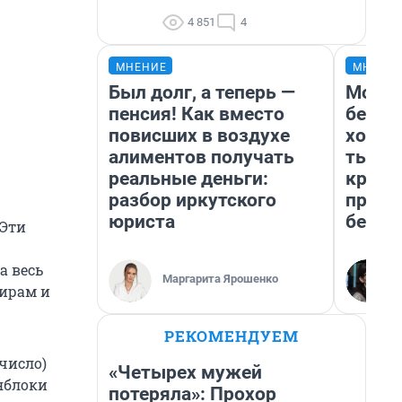
4 851
4
МНЕНИЕ
МНЕНИ
Был долг, а теперь —
Мой б
пенсия! Как вместо
береж
повисших в воздухе
хотел
алиментов получать
тысяч
реальные деньги:
креди
разбор иркутского
приех
юриста
безоп
 Эти
а весь
Маргарита Ярошенко
кирам и
РЕКОМЕНДУЕМ
 число)
«Четырех мужей
 яблоки
потеряла»: Прохор