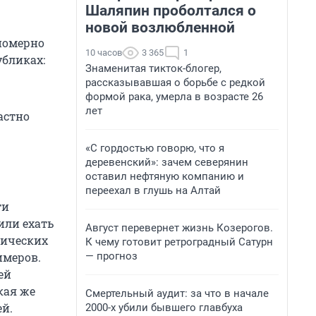
Шаляпин проболтался о
новой возлюбленной
номерно
10 часов
3 365
1
убликах:
Знаменитая тикток-блогер,
рассказывавшая о борьбе с редкой
формой рака, умерла в возрасте 26
лет
растно
«С гордостью говорю, что я
деревенский»: зачем северянин
оставил нефтяную компанию и
переехал в глушь на Алтай
ти
или ехать
Август перевернет жизнь Козерогов.
мических
К чему готовит ретроградный Сатурн
— прогноз
имеров.
ей
кая же
Смертельный аудит: за что в начале
ей.
2000-х убили бывшего главбуха