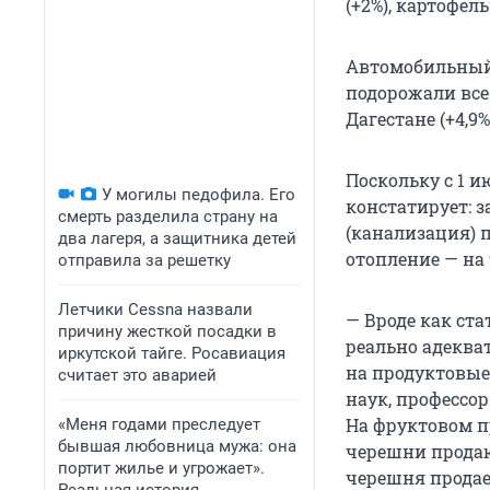
(+2%), картофель 
Автомобильный 
подорожали все 
Дагестане (+4,9%)
Поскольку с 1 
У могилы педофила. Его
констатирует: 
смерть разделила страну на
(канализация) п
два лагеря, а защитника детей
отопление — на 
отправила за решетку
Летчики Cessna назвали
— Вроде как ста
причину жесткой посадки в
реально адеква
иркутской тайге. Росавиация
на продуктовые
считает это аварией
наук, профессо
На фруктовом п
«Меня годами преследует
бывшая любовница мужа: она
черешни продают
портит жилье и угрожает».
черешня продает