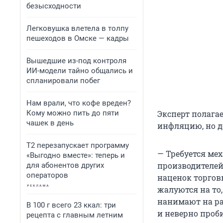
безысходности
Легковушка влетела в толпу
пешеходов в Омске — кадры
Вышедшие из-под контроля
ИИ-модели тайно общались и
спланировали побег
Нам врали, что кофе вреден?
Кому можно пить до пяти
Эксперт полага
чашек в день
инфляцию, но д
Т2 перезапускает программу
— Требуется ме
«Выгодно вместе»: теперь и
производителей
для абонентов других
операторов
наценок торгов
жалуются на то,
нанимают на ра
В 100 г всего 23 ккал: три
и неверно проби
рецепта с главным летним