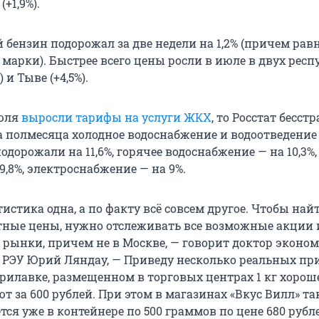
(+1,9%).
бензин подорожал за две недели на 1,2% (причем рав
марки). Быстрее всего цены росли в июле в двух респ
 и Тыве (+4,5%).
июля
выросли тарифы на услуги ЖКХ
, то Росстат бесст
за полмесяца холодное водоснабжение и водоотведение
одорожали на 11,6%, горячее водоснабжение — на 10,3%,
9,8%, электроснабжение — на 9%.
тистика одна, а по факту всё совсем другое. Чтобы най
тные цены, нужно отслеживать все возможные акции 
 рынки, причем не в Москве, — говорит доктор эконо
р РЭУ Юрий Ляндау, — Приведу несколько реальных пр
рилавке, размещенном в торговых центрах 1 кг хорош
 за 600 рублей. При этом в магазинах «Вкус Вилл» та
ся уже в контейнере по 500 граммов по цене 680 рубл