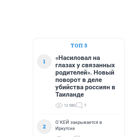
ТОП 5
«Насиловал на
1
глазах у связанных
родителей». Новый
поворот в деле
убийства россиян в
Таиланде
12 980
7
О`КЕЙ закрывается в
2
Иркутске