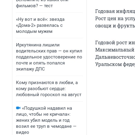
фильмов? — тест
Годовая инфляц
Рост цен на усл
«Ну вот и всё»: звезда
овощи и фрукты
«Дома-2» развелась с
молодым мужем
Годовой рост ин
Иркутянина лишили
Максимальный г
водительских прав — он купил
Дальневосточно
поддельное удостоверение по
почте и опять попался
Уральском федер
экипажу ДПС
Кому признаются в любви, а
кому разобьют сердце:
любовный гороскоп на август
«Подушкой надавил на
лицо, чтобы не кричала»:
жених убил модель и год
возил ее труп в чемодане —
видео