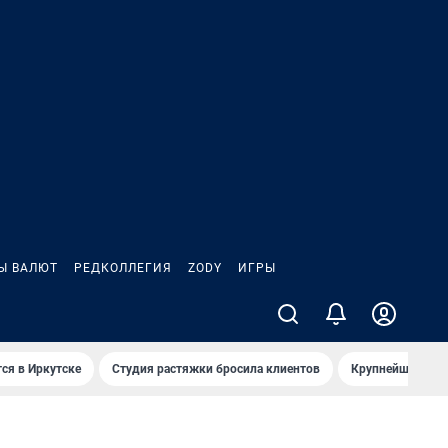
Ы ВАЛЮТ
РЕДКОЛЛЕГИЯ
ZODY
ИГРЫ
ся в Иркутске
Студия растяжки бросила клиентов
Крупнейшие про