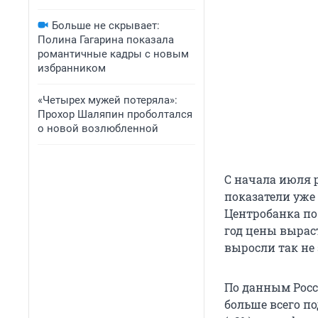
Больше не скрывает:
Полина Гагарина показала
романтичные кадры с новым
избранником
«Четырех мужей потеряла»:
Прохор Шаляпин проболтался
о новой возлюбленной
С начала июля ро
показатели уже
Центробанка по 
год цены вырас
выросли так не з
По данным Росст
больше всего по