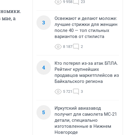
9 958
23
ономики.
 мае, а
Освежают и делают моложе:
3
лучшие стрижки для женщин
после 40 — топ стильных
вариантов от стилиста
8 187
2
Кто потерял из-за атак БПЛА.
4
Рейтинг крупнейших
продавцов маркетплейсов из
Байкальского региона
5 721
3
Иркутский авиазавод
5
получит для самолета МС-21
детали, специально
изготовленные в Нижнем
Новгороде