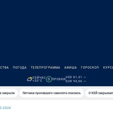
СТВА
ПОГОДА
ТЕЛЕПРОГРАММА
АФИША
ГОРОСКОП
КУРС
USD 81,41
СЕЙЧАС
0
ПРОБКИ
+20°C
EUR 94,06
е закрыли
Летчики пропавшего самолета спаслись
О`КЕЙ закрывает
С-2026