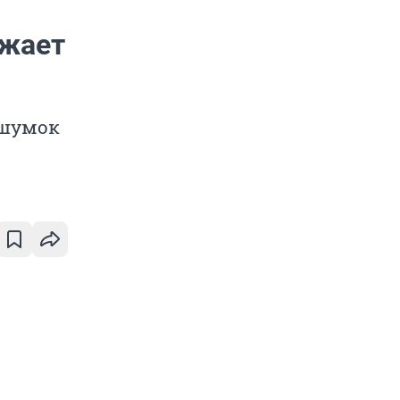
лжает
 шумок