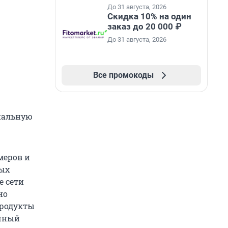
промокоду НАБЕРИ
До 31 августа, 2026
Скидка 10% на один
заказ до 20 000 ₽
До 31 августа, 2026
Все промокоды
циальную
меров и
вых
е сети
но
продукты
ечный